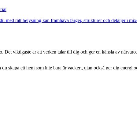
rial
du med rätt belysning kan framhäva färger, strukturer och detaljer i mix
. Det viktigaste är att verken talar till dig och ger en känsla av närvaro
du skapa ett hem som inte bara är vackert, utan också ger dig energi oc