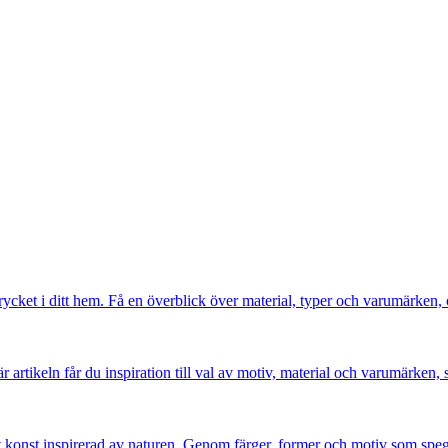
rycket i ditt hem. Få en överblick över material, typer och varumärken, 
 artikeln får du inspiration till val av motiv, material och varumärken, s
 av konst inspirerad av naturen. Genom färger, former och motiv som s