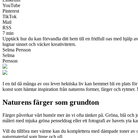
YouTube
Pinterest
TikTok
Mail
RSS
7 min
Upptäck hur du kan förvandla ditt hem till en fridfull oas med hjälp
lugnar sinnet och väcker kreativiteten.
Selma Persson
Selma
Persson
I en tid då många av oss lever hektiska liv kan hemmet bli en plats f
konst som hämtar inspiration från naturens former, färger och rytmer.
Naturens färger som grundton
Färger påverkar vårt humör mer än vi ofta tänker på. Gröna, blå och jo
måleri med mjuka gröna penseldrag eller ett fotografi av havets yta k
Vill du tillföra mer värme kan du komplettera med dämpade toner av ock
naturmaterial som linne och ull.