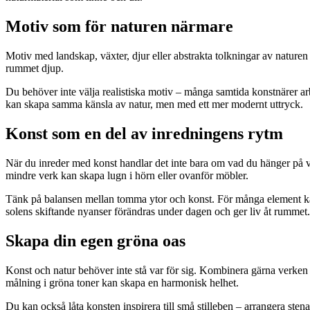
Motiv som för naturen närmare
Motiv med landskap, växter, djur eller abstrakta tolkningar av nature
rummet djup.
Du behöver inte välja realistiska motiv – många samtida konstnärer arbe
kan skapa samma känsla av natur, men med ett mer modernt uttryck.
Konst som en del av inredningens rytm
När du inreder med konst handlar det inte bara om vad du hänger på 
mindre verk kan skapa lugn i hörn eller ovanför möbler.
Tänk på balansen mellan tomma ytor och konst. För många element kan 
solens skiftande nyanser förändras under dagen och ger liv åt rummet.
Skapa din egen gröna oas
Konst och natur behöver inte stå var för sig. Kombinera gärna verken 
målning i gröna toner kan skapa en harmonisk helhet.
Du kan också låta konsten inspirera till små stilleben – arrangera sten