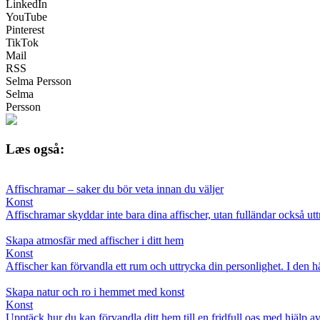
LinkedIn
YouTube
Pinterest
TikTok
Mail
RSS
Selma Persson
Selma
Persson
Læs også:
Affischramar – saker du bör veta innan du väljer
Konst
Affischramar skyddar inte bara dina affischer, utan fulländar också utt
Skapa atmosfär med affischer i ditt hem
Konst
Affischer kan förvandla ett rum och uttrycka din personlighet. I den här
Skapa natur och ro i hemmet med konst
Konst
Upptäck hur du kan förvandla ditt hem till en fridfull oas med hjälp