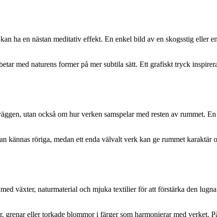
n kan ha en nästan meditativ effekt. En enkel bild av en skogsstig ell
tar med naturens former på mer subtila sätt. Ett grafiskt tryck inspirerat
väggen, utan också om hur verken samspelar med resten av rummet. En 
kännas röriga, medan ett enda välvalt verk kan ge rummet karaktär och s
med växter, naturmaterial och mjuka textilier för att förstärka den lug
ar, grenar eller torkade blommor i färger som harmonierar med verket. På 