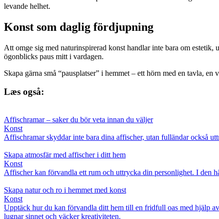
levande helhet.
Konst som daglig fördjupning
Att omge sig med naturinspirerad konst handlar inte bara om estetik,
ögonblicks paus mitt i vardagen.
Skapa gärna små “pausplatser” i hemmet – ett hörn med en tavla, en väx
Læs også:
Affischramar – saker du bör veta innan du väljer
Konst
Affischramar skyddar inte bara dina affischer, utan fulländar också utt
Skapa atmosfär med affischer i ditt hem
Konst
Affischer kan förvandla ett rum och uttrycka din personlighet. I den här
Skapa natur och ro i hemmet med konst
Konst
Upptäck hur du kan förvandla ditt hem till en fridfull oas med hjälp
lugnar sinnet och väcker kreativiteten.