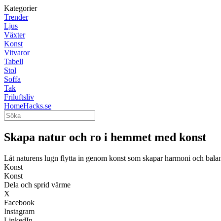
Kategorier
Trender
Ljus
Växter
Konst
Vitvaror
Tabell
Stol
Soffa
Tak
Friluftsliv
HomeHacks.se
Skapa natur och ro i hemmet med konst
Låt naturens lugn flytta in genom konst som skapar harmoni och balan
Konst
Konst
Dela och sprid värme
X
Facebook
Instagram
LinkedIn