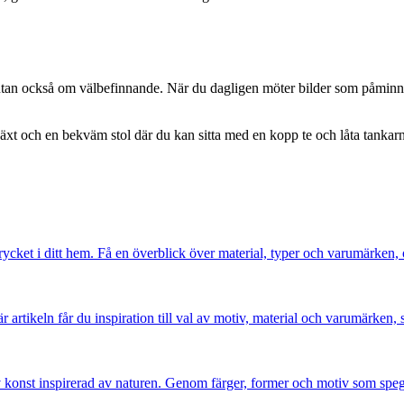
 utan också om välbefinnande. När du dagligen möter bilder som påminne
t och en bekväm stol där du kan sitta med en kopp te och låta tankarna 
rycket i ditt hem. Få en överblick över material, typer och varumärken, 
 artikeln får du inspiration till val av motiv, material och varumärken, s
 av konst inspirerad av naturen. Genom färger, former och motiv som s