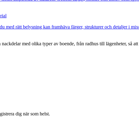
rial
du med rätt belysning kan framhäva färger, strukturer och detaljer i mix
ackdelar med olika typer av boende, från radhus till lägenheter, så att
istrera dig när som helst.