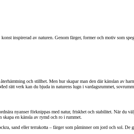
 av konst inspirerad av naturen. Genom färger, former och motiv som s
ör återhämtning och stillhet. Men hur skapar man den där känslan av har
 Med rätt verk kan du bjuda in naturens lugn i vardagsrummet, sovrummet
rdnära nyanser förknippas med natur, friskhet och stabilitet. När du väl
an skapa en känsla av rymd och ro i rummet.
ra, sand eller terrakotta – färger som påminner om jord och sol. De ger 