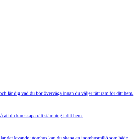
och lär dig vad du bör överväga innan du väljer rätt ram för ditt hem.
å att du kan skapa rätt stämning i ditt hem.
peglar det levande utomhus kan du skapa en inomhusmiljö som både