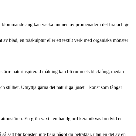
er en blommande äng kan väcka minnen av promenader i det fria och ge
 av blad, en träskulptur eller ett textilt verk med organiska mönster
större naturinspirerad målning kan bli rummets blickfång, medan
tillhet. Utnyttja gärna det naturliga ljuset – konst som fångar
na atmosfären. En grön växt i en handgjord keramikvas bredvid en
så sätt blir konsten inte bara något du betraktar, utan en del av en