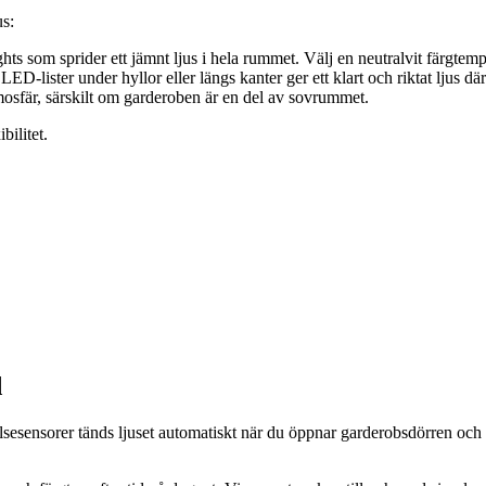
us:
ights som sprider ett jämnt ljus i hela rummet. Välj en neutralvit färgtem
LED-lister under hyllor eller längs kanter ger ett klart och riktat ljus d
osfär, särskilt om garderoben är en del av sovrummet.
bilitet.
d
elsesensorer tänds ljuset automatiskt när du öppnar garderobsdörren och