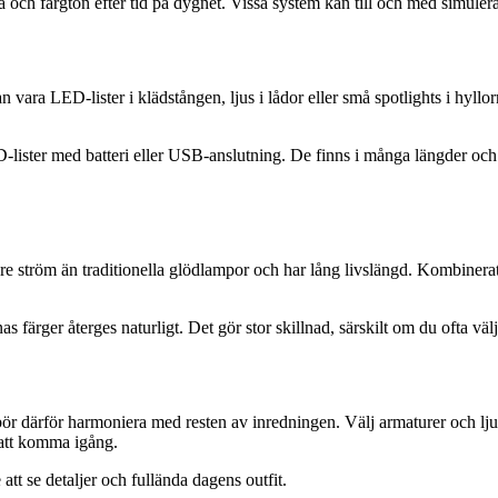
 och färgton efter tid på dygnet. Vissa system kan till och med simulera da
a LED-lister i klädstången, ljus i lådor eller små spotlights i hyllorna
lister med batteri eller USB-anslutning. De finns i många längder och k
ndre ström än traditionella glödlampor och har lång livslängd. Kombiner
färger återges naturligt. Det gör stor skillnad, särskilt om du ofta väl
ör därför harmoniera med resten av inredningen. Välj armaturer och ljus
 att komma igång.
att se detaljer och fullända dagens outfit.