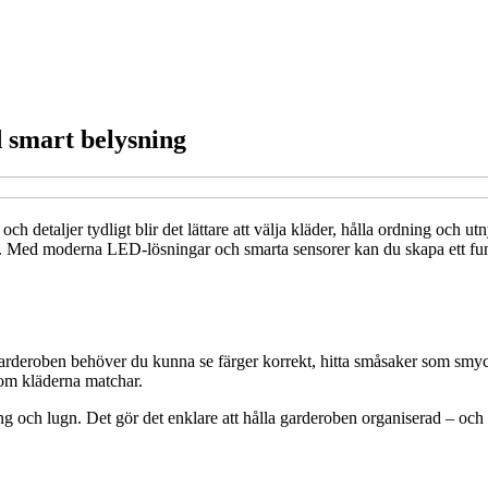
d smart belysning
ch detaljer tydligt blir det lättare att välja kläder, hålla ordning och 
Med moderna LED-lösningar och smarta sensorer kan du skapa ett funkt
 garderoben behöver du kunna se färger korrekt, hitta småsaker som sm
a om kläderna matchar.
och lugn. Det gör det enklare att hålla garderoben organiserad – och k