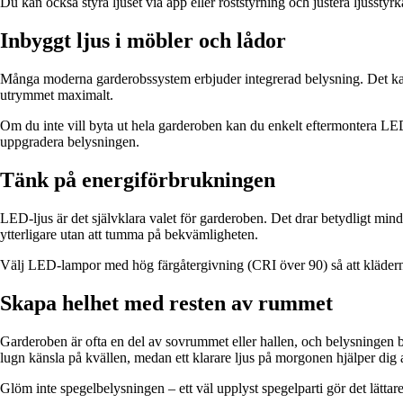
Du kan också styra ljuset via app eller röststyrning och justera ljusstyrka
Inbyggt ljus i möbler och lådor
Många moderna garderobssystem erbjuder integrerad belysning. Det kan var
utrymmet maximalt.
Om du inte vill byta ut hela garderoben kan du enkelt eftermontera LED-
uppgradera belysningen.
Tänk på energiförbrukningen
LED-ljus är det självklara valet för garderoben. Det drar betydligt mi
ytterligare utan att tumma på bekvämligheten.
Välj LED-lampor med hög färgåtergivning (CRI över 90) så att klädernas 
Skapa helhet med resten av rummet
Garderoben är ofta en del av sovrummet eller hallen, och belysningen b
lugn känsla på kvällen, medan ett klarare ljus på morgonen hjälper dig
Glöm inte spegelbelysningen – ett väl upplyst spegelparti gör det lättare 