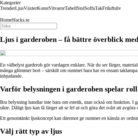
Kategorier
Trender
Ljus
Växter
Konst
Vitvaror
Tabell
Stol
Soffa
Tak
Friluftsliv
HomeHacks.se
Ljus i garderoben – få bättre överblick me
En välbelyst garderob gör vardagen enklare. När du ser färger, material o
många glömmer bort – särskilt om rummet bara har en ensam taklampa. 
inbjudande.
Varför belysningen i garderoben spelar roll
Bra belysning handlar inte bara om estetik, utan också om funktion. I
sikte. Dåligt ljus kan få färger att se fel ut och göra det svårt att avgör
Ett genomtänkt ljuskoncept kan däremot ge rummet en känsla av ordning 
Välj rätt typ av ljus