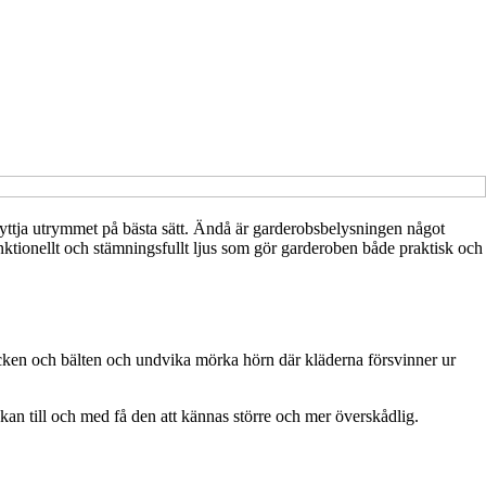
utnyttja utrymmet på bästa sätt. Ändå är garderobsbelysningen något
ionellt och stämningsfullt ljus som gör garderoben både praktisk och
ycken och bälten och undvika mörka hörn där kläderna försvinner ur
an till och med få den att kännas större och mer överskådlig.