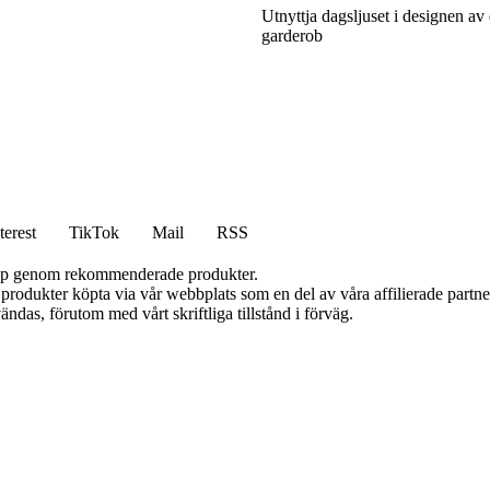
Utnyttja dagsljuset i designen av
garderob
terest
TikTok
Mail
RSS
 köp genom rekommenderade produkter.
n produkter köpta via vår webbplats som en del av våra affilierade partn
ändas, förutom med vårt skriftliga tillstånd i förväg.