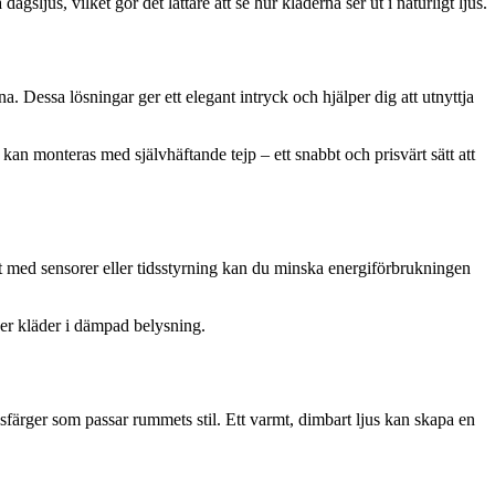
gsljus, vilket gör det lättare att se hur kläderna ser ut i naturligt ljus.
. Dessa lösningar ger ett elegant intryck och hjälper dig att utnyttja
an monteras med självhäftande tejp – ett snabbt och prisvärt sätt att
at med sensorer eller tidsstyrning kan du minska energiförbrukningen
jer kläder i dämpad belysning.
färger som passar rummets stil. Ett varmt, dimbart ljus kan skapa en