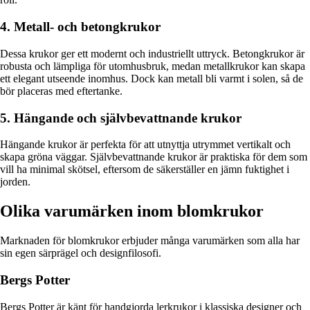
4. Metall- och betongkrukor
Dessa krukor ger ett modernt och industriellt uttryck. Betongkrukor är
robusta och lämpliga för utomhusbruk, medan metallkrukor kan skapa
ett elegant utseende inomhus. Dock kan metall bli varmt i solen, så de
bör placeras med eftertanke.
5. Hängande och självbevattnande krukor
Hängande krukor är perfekta för att utnyttja utrymmet vertikalt och
skapa gröna väggar. Självbevattnande krukor är praktiska för dem som
vill ha minimal skötsel, eftersom de säkerställer en jämn fuktighet i
jorden.
Olika varumärken inom blomkrukor
Marknaden för blomkrukor erbjuder många varumärken som alla har
sin egen särprägel och designfilosofi.
Bergs Potter
Bergs Potter är känt för handgjorda lerkrukor i klassiska designer och