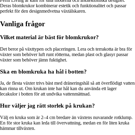
Ferm Living är känt för sina moderna och arkitektoniska designer.
Deras blomkrukor kombinerar estetik och funktionalitet och passar
perfekt för den designmedvetna växtälskaren.
Vanliga frågor
Vilket material är bäst för blomkrukor?
Det beror på växttypen och placeringen. Lera och terrakotta är bra för
växter som behöver luft runt rötterna, medan plast och glasyr passar
växter som behöver jämn fuktighet.
Ska en blomkruka ha hål i botten?
Ja, de flesta växter trivs bäst med dräneringshål så att överflödigt vatten
kan rinna ut. Om krukan inte har hål kan du använda ett lager
lecakulor i botten för att undvika vattenmättnad.
Hur väljer jag rätt storlek på krukan?
Välj en kruka som är 2–4 cm bredare än växtens nuvarande rotklump.
En för stor kruka kan leda till övervattning, medan en för liten kruka
hämmar tillväxten.