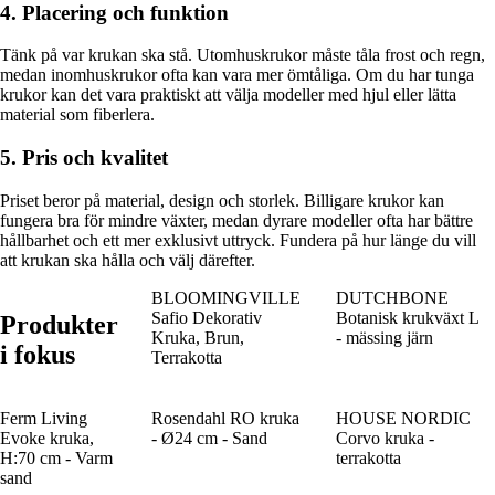
4. Placering och funktion
Tänk på var krukan ska stå. Utomhuskrukor måste tåla frost och regn,
medan inomhuskrukor ofta kan vara mer ömtåliga. Om du har tunga
krukor kan det vara praktiskt att välja modeller med hjul eller lätta
material som fiberlera.
5. Pris och kvalitet
Priset beror på material, design och storlek. Billigare krukor kan
fungera bra för mindre växter, medan dyrare modeller ofta har bättre
hållbarhet och ett mer exklusivt uttryck. Fundera på hur länge du vill
att krukan ska hålla och välj därefter.
BLOOMINGVILLE
DUTCHBONE
Safio Dekorativ
Botanisk krukväxt L
Produkter
Kruka, Brun,
- mässing järn
i fokus
Terrakotta
Ferm Living
Rosendahl RO kruka
HOUSE NORDIC
Evoke kruka,
- Ø24 cm - Sand
Corvo kruka -
H:70 cm - Varm
terrakotta
sand