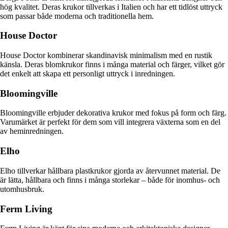
hög kvalitet. Deras krukor tillverkas i Italien och har ett tidlöst uttryck
som passar både moderna och traditionella hem.
House Doctor
House Doctor kombinerar skandinavisk minimalism med en rustik
känsla. Deras blomkrukor finns i många material och färger, vilket gör
det enkelt att skapa ett personligt uttryck i inredningen.
Bloomingville
Bloomingville erbjuder dekorativa krukor med fokus på form och färg.
Varumärket är perfekt för dem som vill integrera växterna som en del
av heminredningen.
Elho
Elho tillverkar hållbara plastkrukor gjorda av återvunnet material. De
är lätta, hållbara och finns i många storlekar – både för inomhus- och
utomhusbruk.
Ferm Living