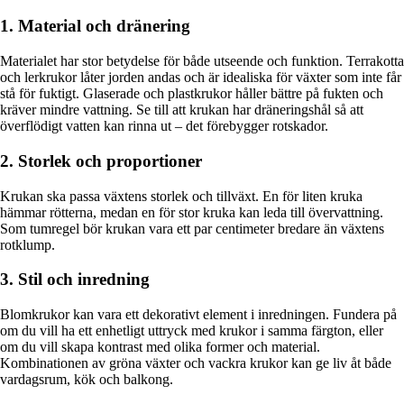
1. Material och dränering
Materialet har stor betydelse för både utseende och funktion. Terrakotta
och lerkrukor låter jorden andas och är idealiska för växter som inte får
stå för fuktigt. Glaserade och plastkrukor håller bättre på fukten och
kräver mindre vattning. Se till att krukan har dräneringshål så att
överflödigt vatten kan rinna ut – det förebygger rotskador.
2. Storlek och proportioner
Krukan ska passa växtens storlek och tillväxt. En för liten kruka
hämmar rötterna, medan en för stor kruka kan leda till övervattning.
Som tumregel bör krukan vara ett par centimeter bredare än växtens
rotklump.
3. Stil och inredning
Blomkrukor kan vara ett dekorativt element i inredningen. Fundera på
om du vill ha ett enhetligt uttryck med krukor i samma färgton, eller
om du vill skapa kontrast med olika former och material.
Kombinationen av gröna växter och vackra krukor kan ge liv åt både
vardagsrum, kök och balkong.