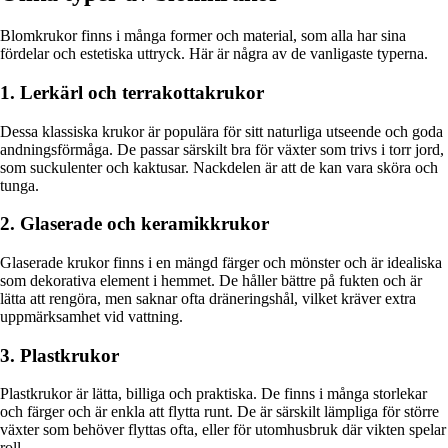
Blomkrukor finns i många former och material, som alla har sina
fördelar och estetiska uttryck. Här är några av de vanligaste typerna.
1. Lerkärl och terrakottakrukor
Dessa klassiska krukor är populära för sitt naturliga utseende och goda
andningsförmåga. De passar särskilt bra för växter som trivs i torr jord,
som suckulenter och kaktusar. Nackdelen är att de kan vara sköra och
tunga.
2. Glaserade och keramikkrukor
Glaserade krukor finns i en mängd färger och mönster och är idealiska
som dekorativa element i hemmet. De håller bättre på fukten och är
lätta att rengöra, men saknar ofta dräneringshål, vilket kräver extra
uppmärksamhet vid vattning.
3. Plastkrukor
Plastkrukor är lätta, billiga och praktiska. De finns i många storlekar
och färger och är enkla att flytta runt. De är särskilt lämpliga för större
växter som behöver flyttas ofta, eller för utomhusbruk där vikten spelar
roll.