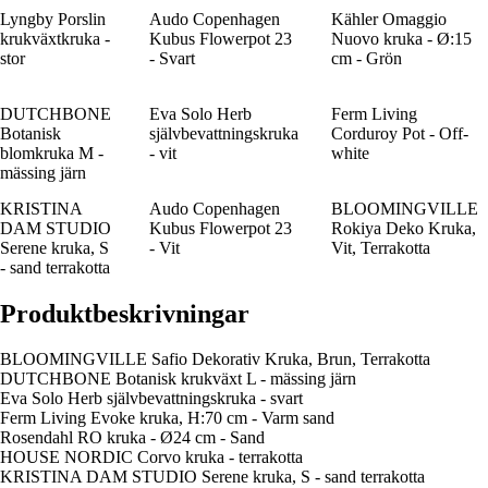
Lyngby Porslin
Audo Copenhagen
Kähler Omaggio
krukväxtkruka -
Kubus Flowerpot 23
Nuovo kruka - Ø:15
stor
- Svart
cm - Grön
DUTCHBONE
Eva Solo Herb
Ferm Living
Botanisk
självbevattningskruka
Corduroy Pot - Off-
blomkruka M -
- vit
white
mässing järn
KRISTINA
Audo Copenhagen
BLOOMINGVILLE
DAM STUDIO
Kubus Flowerpot 23
Rokiya Deko Kruka,
Serene kruka, S
- Vit
Vit, Terrakotta
- sand terrakotta
Produktbeskrivningar
BLOOMINGVILLE Safio Dekorativ Kruka, Brun, Terrakotta
DUTCHBONE Botanisk krukväxt L - mässing järn
Eva Solo Herb självbevattningskruka - svart
Ferm Living Evoke kruka, H:70 cm - Varm sand
Rosendahl RO kruka - Ø24 cm - Sand
HOUSE NORDIC Corvo kruka - terrakotta
KRISTINA DAM STUDIO Serene kruka, S - sand terrakotta