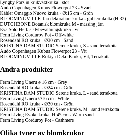
Lyngby Porslin krukväxtkruka - stor
Audo Copenhagen Kubus Flowerpot 23 - Svart
Kähler Omaggio Nuovo kruka - Ø:15 cm - Grön
BLOOMINGVILLE Tao dekorationskruka - gul terrakotta (H:32)
DUTCHBONE Botanisk blomkruka M - mässing järn
Eva Solo Herb självbevattningskruka - vit
Ferm Living Corduroy Pot - Off-white
Rosendahl RO kruka - Ø30 cm - Sand
KRISTINA DAM STUDIO Serene kruka, S - sand terrakotta
Audo Copenhagen Kubus Flowerpot 23 - Vit
BLOOMINGVILLE Rokiya Deko Kruka, Vit, Terrakotta
Andra produkter
Ferm Living Uneru ø 16 cm - Grey
Rosendahl RO kruka - Ø24 cm - Grön
KRISTINA DAM STUDIO Serene kruka, L - sand terrakotta
Ferm Living Uneru Ø16 cm - White
Rosendahl RO kruka - Ø30 cm - Grön
KRISTINA DAM STUDIO Serene kruka, M - sand terrakotta
Ferm Living Evoke kruka, H:45 cm - Warm sand
Ferm Living Corduroy Pot - Cashmere
Olika typer av blomkrukor