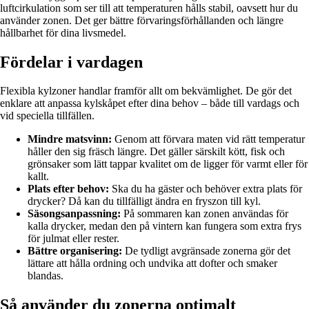
luftcirkulation som ser till att temperaturen hålls stabil, oavsett hur du
använder zonen. Det ger bättre förvaringsförhållanden och längre
hållbarhet för dina livsmedel.
Fördelar i vardagen
Flexibla kylzoner handlar framför allt om bekvämlighet. De gör det
enklare att anpassa kylskåpet efter dina behov – både till vardags och
vid speciella tillfällen.
Mindre matsvinn:
Genom att förvara maten vid rätt temperatur
håller den sig fräsch längre. Det gäller särskilt kött, fisk och
grönsaker som lätt tappar kvalitet om de ligger för varmt eller för
kallt.
Plats efter behov:
Ska du ha gäster och behöver extra plats för
drycker? Då kan du tillfälligt ändra en fryszon till kyl.
Säsongsanpassning:
På sommaren kan zonen användas för
kalla drycker, medan den på vintern kan fungera som extra frys
för julmat eller rester.
Bättre organisering:
De tydligt avgränsade zonerna gör det
lättare att hålla ordning och undvika att dofter och smaker
blandas.
Så använder du zonerna optimalt