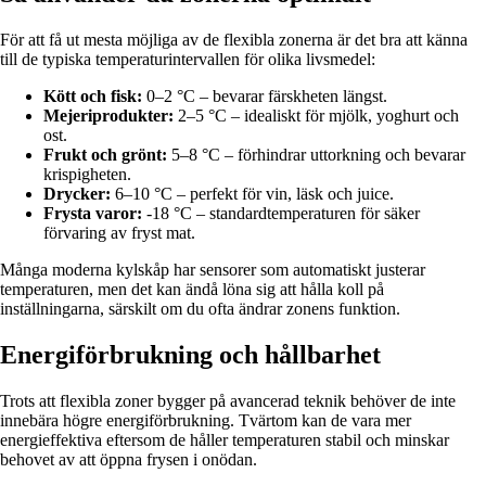
För att få ut mesta möjliga av de flexibla zonerna är det bra att känna
till de typiska temperaturintervallen för olika livsmedel:
Kött och fisk:
0–2 °C – bevarar färskheten längst.
Mejeriprodukter:
2–5 °C – idealiskt för mjölk, yoghurt och
ost.
Frukt och grönt:
5–8 °C – förhindrar uttorkning och bevarar
krispigheten.
Drycker:
6–10 °C – perfekt för vin, läsk och juice.
Frysta varor:
-18 °C – standardtemperaturen för säker
förvaring av fryst mat.
Många moderna kylskåp har sensorer som automatiskt justerar
temperaturen, men det kan ändå löna sig att hålla koll på
inställningarna, särskilt om du ofta ändrar zonens funktion.
Energiförbrukning och hållbarhet
Trots att flexibla zoner bygger på avancerad teknik behöver de inte
innebära högre energiförbrukning. Tvärtom kan de vara mer
energieffektiva eftersom de håller temperaturen stabil och minskar
behovet av att öppna frysen i onödan.