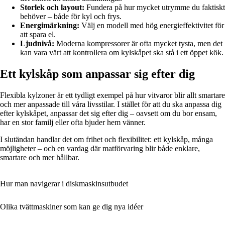
Storlek och layout:
Fundera på hur mycket utrymme du faktiskt
behöver – både för kyl och frys.
Energimärkning:
Välj en modell med hög energieffektivitet för
att spara el.
Ljudnivå:
Moderna kompressorer är ofta mycket tysta, men det
kan vara värt att kontrollera om kylskåpet ska stå i ett öppet kök.
Ett kylskåp som anpassar sig efter dig
Flexibla kylzoner är ett tydligt exempel på hur vitvaror blir allt smartare
och mer anpassade till våra livsstilar. I stället för att du ska anpassa dig
efter kylskåpet, anpassar det sig efter dig – oavsett om du bor ensam,
har en stor familj eller ofta bjuder hem vänner.
I slutändan handlar det om frihet och flexibilitet: ett kylskåp, många
möjligheter – och en vardag där matförvaring blir både enklare,
smartare och mer hållbar.
Hur man navigerar i diskmaskinsutbudet
Olika tvättmaskiner som kan ge dig nya idéer