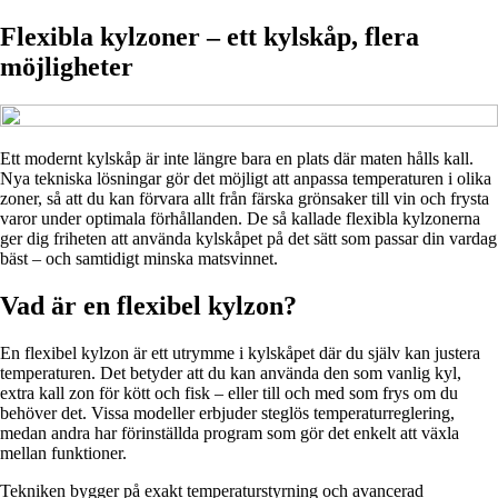
Flexibla kylzoner – ett kylskåp, flera
möjligheter
Ett modernt kylskåp är inte längre bara en plats där maten hålls kall.
Nya tekniska lösningar gör det möjligt att anpassa temperaturen i olika
zoner, så att du kan förvara allt från färska grönsaker till vin och frysta
varor under optimala förhållanden. De så kallade flexibla kylzonerna
ger dig friheten att använda kylskåpet på det sätt som passar din vardag
bäst – och samtidigt minska matsvinnet.
Vad är en flexibel kylzon?
En flexibel kylzon är ett utrymme i kylskåpet där du själv kan justera
temperaturen. Det betyder att du kan använda den som vanlig kyl,
extra kall zon för kött och fisk – eller till och med som frys om du
behöver det. Vissa modeller erbjuder steglös temperaturreglering,
medan andra har förinställda program som gör det enkelt att växla
mellan funktioner.
Tekniken bygger på exakt temperaturstyrning och avancerad