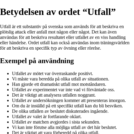
Betydelsen av ordet “Utfall”
Utfall är ett substantiv på svenska som används för att beskriva en
plötslig attack eller anfall mot någon eller något. Det kan även
användas för att beskriva resultatet eller utfallet av en viss handling
eller händelse. Ordet utfall kan också användas inom träningsvärlden
för att beskriva en specifik typ av övning eller rörelse.
Exempel på användning
Utfallet av mötet var överraskande positivt.
Vi måste vara beredda på olika utfall av situationen.
Han gjorde ett dramatiskt utfall mot motståndaren.
Utfallet av experimentet var inte vad vi förväntade oss.
Det är viktigt att analysera utfallen noggrant.
Utfallet av undersökningen kommer att presenteras imorgon.
Om du är inställd på ett specifikt utfall kan du bli besviken.
De olika utfallen av beslutet diskuterades ingående.
Utfallet av valet är fortfarande oklart.
Utfallet av matchen avgjordes i sista sekunden.
Vi kan inte förutse alla möjliga utfall av det här beslutet.
Det är viktigt att vara förberedd på olika utfall.