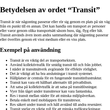
Betydelsen av ordet “Transit”
Transit är när någonting passerar eller rör sig genom en plats på sin väg
från en punkt till en annan. Det kan handla om transport av personer
eller varor genom olika transportsätt såsom buss, tåg, flyg eller båt.
Transit används även inom andra sammanhang där någonting passerar
eller överförs genom ett visst medium eller en viss plats.
Exempel på användning
Transit är en viktig del av transportsektorn.
Använd kollektivtrafik för smidig transit till och från jobbet.
I städer är transitnätverk avgörande för effektiv rörlighet.
Det är viktigt att ha bra anslutningar i transit systemet.
Hållplatser är centrala för en fungerande transitinfrastruktur.
Transit kan vara ett hållbart alternativ till privatbilism.
Att satsa på kollektivtrafik är att satsa på transitlösningar.
Vyer från tåget under transitresor kan vara fantastiska.
Res i transit mellan städer för att minska miljöpåverkan.
Betala enkelt med mobilappen för transitresor.
Res säkert under transit och håll avstånd till andra resenärer.
Transit spelar en viktig roll för att minska trafikstockningar.