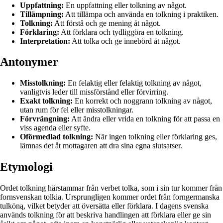
Uppfattning:
En uppfattning eller tolkning av något.
Tillämpning:
Att tillämpa och använda en tolkning i praktiken.
Tolkning:
Att förstå och ge mening åt något.
Förklaring:
Att förklara och tydliggöra en tolkning.
Interpretation:
Att tolka och ge innebörd åt något.
Antonymer
Misstolkning:
En felaktig eller felaktig tolkning av något,
vanligtvis leder till missförstånd eller förvirring.
Exakt tolkning:
En korrekt och noggrann tolkning av något,
utan rum för fel eller misstolkningar.
Förvrängning:
Att ändra eller vrida en tolkning för att passa en
viss agenda eller syfte.
Oförmedlad tolkning:
När ingen tolkning eller förklaring ges,
lämnas det åt mottagaren att dra sina egna slutsatser.
Etymologi
Ordet tolkning härstammar från verbet tolka, som i sin tur kommer från
fornsvenskan tolkia. Ursprungligen kommer ordet från forngermanska
tulkōną, vilket betyder att översätta eller förklara. I dagens svenska
används tolkning för att beskriva handlingen att förklara eller ge sin