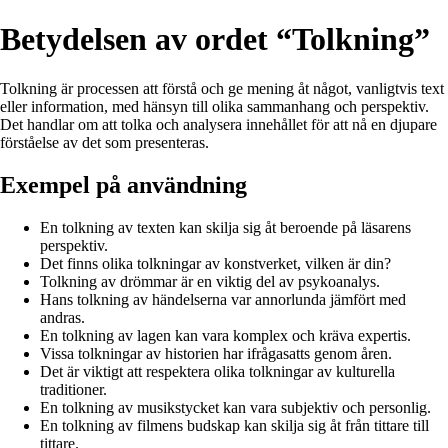
Betydelsen av ordet “Tolkning”
Tolkning är processen att förstå och ge mening åt något, vanligtvis text
eller information, med hänsyn till olika sammanhang och perspektiv.
Det handlar om att tolka och analysera innehållet för att nå en djupare
förståelse av det som presenteras.
Exempel på användning
En tolkning av texten kan skilja sig åt beroende på läsarens
perspektiv.
Det finns olika tolkningar av konstverket, vilken är din?
Tolkning av drömmar är en viktig del av psykoanalys.
Hans tolkning av händelserna var annorlunda jämfört med
andras.
En tolkning av lagen kan vara komplex och kräva expertis.
Vissa tolkningar av historien har ifrågasatts genom åren.
Det är viktigt att respektera olika tolkningar av kulturella
traditioner.
En tolkning av musikstycket kan vara subjektiv och personlig.
En tolkning av filmens budskap kan skilja sig åt från tittare till
tittare.