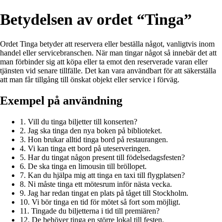
Betydelsen av ordet “Tinga”
Ordet Tinga betyder att reservera eller beställa något, vanligtvis inom
handel eller servicebranschen. När man tingar något så innebär det att
man förbinder sig att köpa eller ta emot den reserverade varan eller
tjänsten vid senare tillfälle. Det kan vara användbart för att säkerställa
att man får tillgång till önskat objekt eller service i förväg.
Exempel på användning
1. Vill du tinga biljetter till konserten?
2. Jag ska tinga den nya boken på biblioteket.
3. Hon brukar alltid tinga bord på restaurangen.
4. Vi kan tinga ett bord på uteserveringen.
5. Har du tingat någon present till födelsedagsfesten?
6. De ska tinga en limousin till bröllopet.
7. Kan du hjälpa mig att tinga en taxi till flygplatsen?
8. Ni måste tinga ett mötesrum inför nästa vecka.
9. Jag har redan tingat en plats på tåget till Stockholm.
10. Vi bör tinga en tid för mötet så fort som möjligt.
11. Tingade du biljetterna i tid till premiären?
12. De behöver tinga en större lokal till festen.