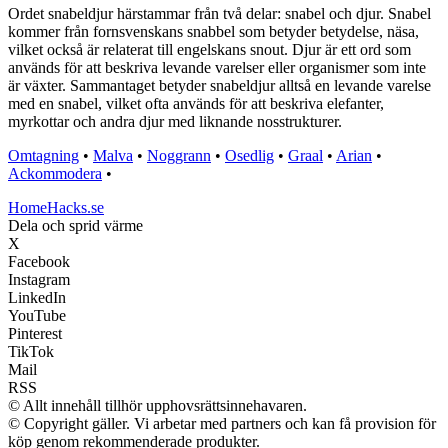
Ordet snabeldjur härstammar från två delar: snabel och djur. Snabel
kommer från fornsvenskans snabbel som betyder betydelse, näsa,
vilket också är relaterat till engelskans snout. Djur är ett ord som
används för att beskriva levande varelser eller organismer som inte
är växter. Sammantaget betyder snabeldjur alltså en levande varelse
med en snabel, vilket ofta används för att beskriva elefanter,
myrkottar och andra djur med liknande nosstrukturer.
Omtagning
•
Malva
•
Noggrann
•
Osedlig
•
Graal
•
Arian
•
Ackommodera
•
HomeHacks.se
Dela och sprid värme
X
Facebook
Instagram
LinkedIn
YouTube
Pinterest
TikTok
Mail
RSS
© Allt innehåll tillhör upphovsrättsinnehavaren.
© Copyright gäller. Vi arbetar med partners och kan få provision för
köp genom rekommenderade produkter.