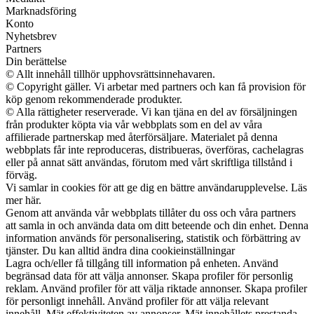
Marknadsföring
Konto
Nyhetsbrev
Partners
Din berättelse
© Allt innehåll tillhör upphovsrättsinnehavaren.
© Copyright gäller. Vi arbetar med partners och kan få provision för
köp genom rekommenderade produkter.
© Alla rättigheter reserverade. Vi kan tjäna en del av försäljningen
från produkter köpta via vår webbplats som en del av våra
affilierade partnerskap med återförsäljare. Materialet på denna
webbplats får inte reproduceras, distribueras, överföras, cachelagras
eller på annat sätt användas, förutom med vårt skriftliga tillstånd i
förväg.
Vi samlar in cookies för att ge dig en bättre användarupplevelse. Läs
mer här.
Genom att använda vår webbplats tillåter du oss och våra partners
att samla in och använda data om ditt beteende och din enhet. Denna
information används för personalisering, statistik och förbättring av
tjänster. Du kan alltid ändra dina cookieinställningar
Lagra och/eller få tillgång till information på enheten. Använd
begränsad data för att välja annonser. Skapa profiler för personlig
reklam. Använd profiler för att välja riktade annonser. Skapa profiler
för personligt innehåll. Använd profiler för att välja relevant
innehåll. Mät effektiviteten av annonser. Mät innehållets prestanda.