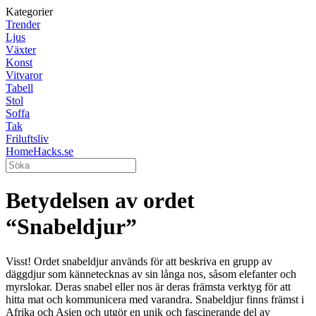
Kategorier
Trender
Ljus
Växter
Konst
Vitvaror
Tabell
Stol
Soffa
Tak
Friluftsliv
HomeHacks.se
Betydelsen av ordet
“Snabeldjur”
Visst! Ordet snabeldjur används för att beskriva en grupp av
däggdjur som kännetecknas av sin långa nos, såsom elefanter och
myrslokar. Deras snabel eller nos är deras främsta verktyg för att
hitta mat och kommunicera med varandra. Snabeldjur finns främst i
Afrika och Asien och utgör en unik och fascinerande del av