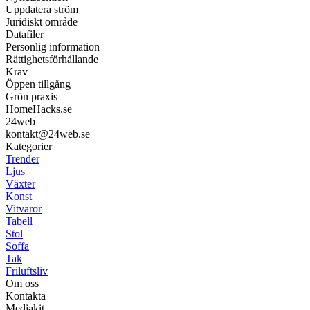
Uppdatera ström
Juridiskt område
Datafiler
Personlig information
Rättighetsförhållande
Krav
Öppen tillgång
Grön praxis
HomeHacks.se
24web
kontakt@24web.se
Kategorier
Trender
Ljus
Växter
Konst
Vitvaror
Tabell
Stol
Soffa
Tak
Friluftsliv
Om oss
Kontakta
Mediakit