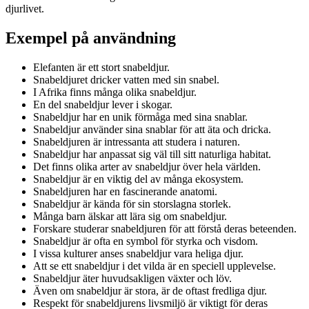
djurlivet.
Exempel på användning
Elefanten är ett stort snabeldjur.
Snabeldjuret dricker vatten med sin snabel.
I Afrika finns många olika snabeldjur.
En del snabeldjur lever i skogar.
Snabeldjur har en unik förmåga med sina snablar.
Snabeldjur använder sina snablar för att äta och dricka.
Snabeldjuren är intressanta att studera i naturen.
Snabeldjur har anpassat sig väl till sitt naturliga habitat.
Det finns olika arter av snabeldjur över hela världen.
Snabeldjur är en viktig del av många ekosystem.
Snabeldjuren har en fascinerande anatomi.
Snabeldjur är kända för sin storslagna storlek.
Många barn älskar att lära sig om snabeldjur.
Forskare studerar snabeldjuren för att förstå deras beteenden.
Snabeldjur är ofta en symbol för styrka och visdom.
I vissa kulturer anses snabeldjur vara heliga djur.
Att se ett snabeldjur i det vilda är en speciell upplevelse.
Snabeldjur äter huvudsakligen växter och löv.
Även om snabeldjur är stora, är de oftast fredliga djur.
Respekt för snabeldjurens livsmiljö är viktigt för deras