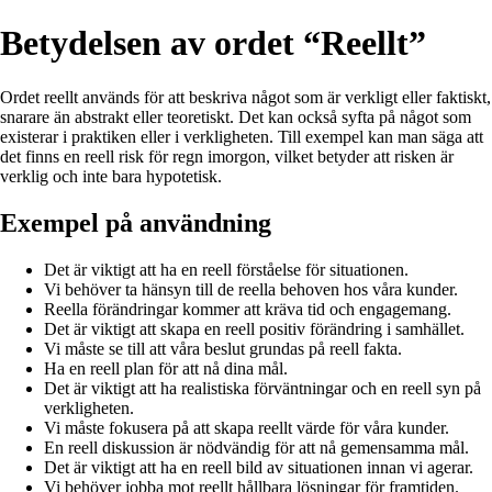
Betydelsen av ordet “Reellt”
Ordet reellt används för att beskriva något som är verkligt eller faktiskt,
snarare än abstrakt eller teoretiskt. Det kan också syfta på något som
existerar i praktiken eller i verkligheten. Till exempel kan man säga att
det finns en reell risk för regn imorgon, vilket betyder att risken är
verklig och inte bara hypotetisk.
Exempel på användning
Det är viktigt att ha en reell förståelse för situationen.
Vi behöver ta hänsyn till de reella behoven hos våra kunder.
Reella förändringar kommer att kräva tid och engagemang.
Det är viktigt att skapa en reell positiv förändring i samhället.
Vi måste se till att våra beslut grundas på reell fakta.
Ha en reell plan för att nå dina mål.
Det är viktigt att ha realistiska förväntningar och en reell syn på
verkligheten.
Vi måste fokusera på att skapa reellt värde för våra kunder.
En reell diskussion är nödvändig för att nå gemensamma mål.
Det är viktigt att ha en reell bild av situationen innan vi agerar.
Vi behöver jobba mot reellt hållbara lösningar för framtiden.