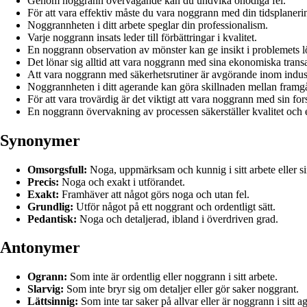
Genom noggrann övervägande kan du undvika onödiga fel.
För att vara effektiv måste du vara noggrann med din tidsplaneri
Noggrannheten i ditt arbete speglar din professionalism.
Varje noggrann insats leder till förbättringar i kvalitet.
En noggrann observation av mönster kan ge insikt i problemets l
Det lönar sig alltid att vara noggrann med sina ekonomiska transa
Att vara noggrann med säkerhetsrutiner är avgörande inom indus
Noggrannheten i ditt agerande kan göra skillnaden mellan fram
För att vara trovärdig är det viktigt att vara noggrann med sin fo
En noggrann övervakning av processen säkerställer kvalitet och ef
Synonymer
Omsorgsfull:
Noga, uppmärksam och kunnig i sitt arbete eller si
Precis:
Noga och exakt i utförandet.
Exakt:
Framhäver att något görs noga och utan fel.
Grundlig:
Utför något på ett noggrant och ordentligt sätt.
Pedantisk:
Noga och detaljerad, ibland i överdriven grad.
Antonymer
Ogrann:
Som inte är ordentlig eller noggrann i sitt arbete.
Slarvig:
Som inte bryr sig om detaljer eller gör saker noggrant.
Lättsinnig:
Som inte tar saker på allvar eller är noggrann i sitt a