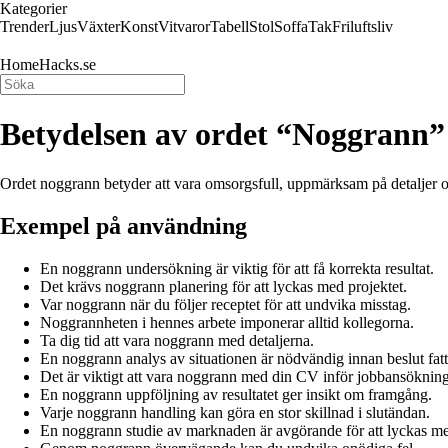
Kategorier
Trender
Ljus
Växter
Konst
Vitvaror
Tabell
Stol
Soffa
Tak
Friluftsliv
HomeHacks.se
Betydelsen av ordet “Noggrann”
Ordet noggrann betyder att vara omsorgsfull, uppmärksam på detaljer och 
Exempel på användning
En noggrann undersökning är viktig för att få korrekta resultat.
Det krävs noggrann planering för att lyckas med projektet.
Var noggrann när du följer receptet för att undvika misstag.
Noggrannheten i hennes arbete imponerar alltid kollegorna.
Ta dig tid att vara noggrann med detaljerna.
En noggrann analys av situationen är nödvändig innan beslut fatt
Det är viktigt att vara noggrann med din CV inför jobbansöknin
En noggrann uppföljning av resultatet ger insikt om framgång.
Varje noggrann handling kan göra en stor skillnad i slutändan.
En noggrann studie av marknaden är avgörande för att lyckas me