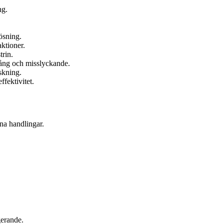
ng.
ösning.
ktioner.
trin.
gång och misslyckande.
rskning.
fektivitet.
na handlingar.
gerande.