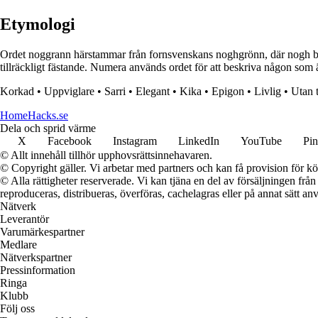
Etymologi
Ordet noggrann härstammar från fornsvenskans noghgrönn, där nogh betyder
tillräckligt fästande. Numera används ordet för att beskriva någon som är 
Korkad
•
Uppviglare
•
Sarri
•
Elegant
•
Kika
•
Epigon
•
Livlig
•
Utan 
HomeHacks.se
Dela och sprid värme
X
Facebook
Instagram
LinkedIn
YouTube
Pin
© Allt innehåll tillhör upphovsrättsinnehavaren.
© Copyright gäller. Vi arbetar med partners och kan få provision för
© Alla rättigheter reserverade. Vi kan tjäna en del av försäljningen frå
reproduceras, distribueras, överföras, cachelagras eller på annat sätt anv
Nätverk
Leverantör
Varumärkespartner
Medlare
Nätverkspartner
Pressinformation
Ringa
Klubb
Följ oss