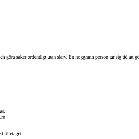
göra saker ordentligt utan slarv. En noggrann person tar sig tid att gör
as.
gen.
d företaget.