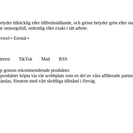
 tillräcklig eller tillfredsställande, och grönn betyder grön eller stark
omsorgsfull, ordentlig eller exakt i sitt arbete.
tvivel
•
Eremit
•
terest
TikTok
Mail
RSS
 köp genom rekommenderade produkter.
n produkter köpta via vår webbplats som en del av våra affilierade partn
ändas, förutom med vårt skriftliga tillstånd i förväg.