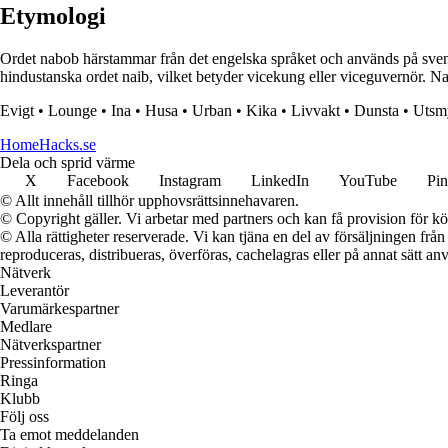
Etymologi
Ordet nabob härstammar från det engelska språket och används på svenska
hindustanska ordet naib, vilket betyder vicekung eller viceguvernör. Nab
Evigt
•
Lounge
•
Ina
•
Husa
•
Urban
•
Kika
•
Livvakt
•
Dunsta
•
Utsm
HomeHacks.se
Dela och sprid värme
X
Facebook
Instagram
LinkedIn
YouTube
Pin
© Allt innehåll tillhör upphovsrättsinnehavaren.
© Copyright gäller. Vi arbetar med partners och kan få provision för
© Alla rättigheter reserverade. Vi kan tjäna en del av försäljningen frå
reproduceras, distribueras, överföras, cachelagras eller på annat sätt anv
Nätverk
Leverantör
Varumärkespartner
Medlare
Nätverkspartner
Pressinformation
Ringa
Klubb
Följ oss
Ta emot meddelanden