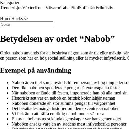
Kategorier
Trender
Ljus
Växter
Konst
Vitvaror
Tabell
Stol
Soffa
Tak
Friluftsliv
HomeHacks.se
Betydelsen av ordet “Nabob”
Ordet nabob används för att beskriva någon som är rik eller mäktig, sär
en person som har en hög social ställning eller är mycket inflytelserik.
Exempel på användning
Nabob är en titel som används för en person av hög rang eller soc
Den rike naboben spenderade pengar på extravaganta fester
När naboben anlände till festen, imponerade han på alla med sin 
Historiskt sett var en nabob en brittisk kolonialtjänsteman
Naboben donerade en stor summa pengar till välgörenhet
Det berättades många historier om den excentriska naboben
Vi fick äran att träffa en riktig nabob under vår resa
En av nabobens mest kända egenskaper var hans generositet
Naboben ansågs vara en av stadens mest inflytelserika personer