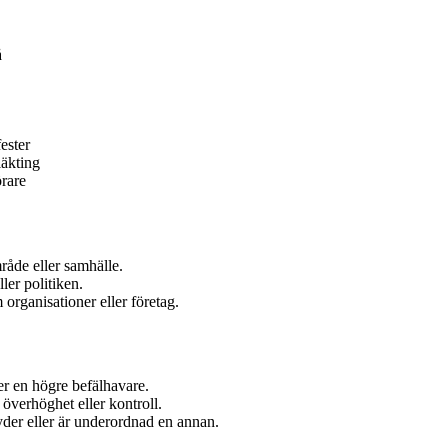
å
ester
läkting
örare
åde eller samhälle.
ler politiken.
organisationer eller företag.
er en högre befälhavare.
överhöghet eller kontroll.
yder eller är underordnad en annan.