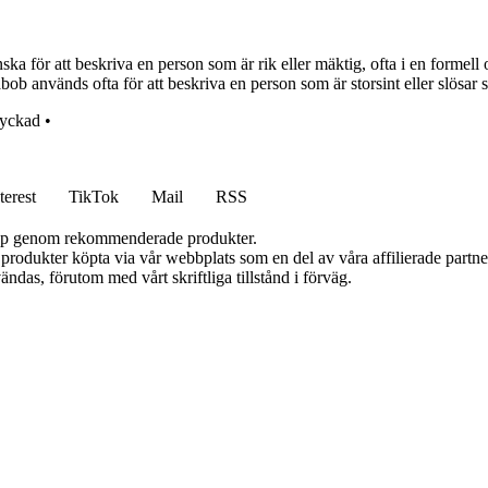
 för att beskriva en person som är rik eller mäktig, ofta i en formell o
ob används ofta för att beskriva en person som är storsint eller slösar 
yckad
•
terest
TikTok
Mail
RSS
 köp genom rekommenderade produkter.
n produkter köpta via vår webbplats som en del av våra affilierade partn
ändas, förutom med vårt skriftliga tillstånd i förväg.