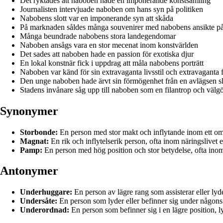
Det ryktades att naboben hade en imponerande konstsamling
Journalisten intervjuade naboben om hans syn på politiken
Nabobens slott var en imponerande syn att skåda
På marknaden såldes många souvenirer med nabobens ansikte p
Många beundrade nabobens stora landegendomar
Naboben ansågs vara en stor mecenat inom konstvärlden
Det sades att naboben hade en passion för exotiska djur
En lokal konstnär fick i uppdrag att måla nabobens porträtt
Naboben var känd för sin extravaganta livsstil och extravaganta f
Den unge naboben hade ärvt sin förmögenhet från en avlägsen s
Stadens invånare såg upp till naboben som en filantrop och välg
Synonymer
Storbonde:
En person med stor makt och inflytande inom ett omr
Magnat:
En rik och inflytelserik person, ofta inom näringslivet el
Pamp:
En person med hög position och stor betydelse, ofta inom 
Antonymer
Underhuggare:
En person av lägre rang som assisterar eller lyd
Undersåte:
En person som lyder eller befinner sig under någons 
Underordnad:
En person som befinner sig i en lägre position, l