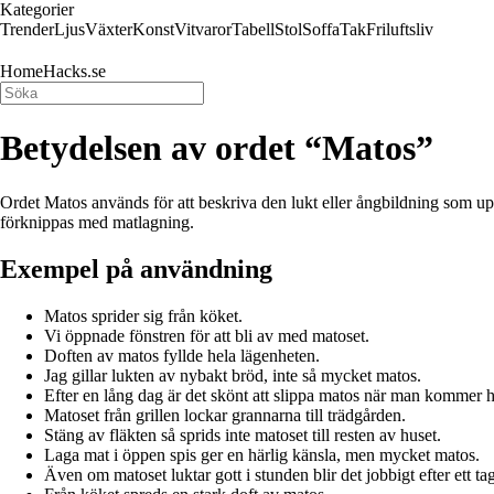
Kategorier
Trender
Ljus
Växter
Konst
Vitvaror
Tabell
Stol
Soffa
Tak
Friluftsliv
HomeHacks.se
Betydelsen av ordet “Matos”
Ordet Matos används för att beskriva den lukt eller ångbildning som upps
förknippas med matlagning.
Exempel på användning
Matos sprider sig från köket.
Vi öppnade fönstren för att bli av med matoset.
Doften av matos fyllde hela lägenheten.
Jag gillar lukten av nybakt bröd, inte så mycket matos.
Efter en lång dag är det skönt att slippa matos när man kommer 
Matoset från grillen lockar grannarna till trädgården.
Stäng av fläkten så sprids inte matoset till resten av huset.
Laga mat i öppen spis ger en härlig känsla, men mycket matos.
Även om matoset luktar gott i stunden blir det jobbigt efter ett tag