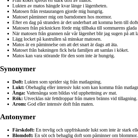
Från köket spreds en stark doft av matos.
Lukten av matos hängde kvar länge i lägenheten.
Matosen från restaurangen gjorde mig hungrig.
Matoset påminner mig om barndomen hos mormor.
Efter en dag på stranden är det underbart att komma hem till dof
Matosen från picknicken förde mig tillbaka till sommarens glada 
När matosen från grannen når vår lägenhet blir jag sugen på att l
Lägg locket på kastrullen så minskar matosen.
Matos är en påminnelse om att det snart är dags att äta.
Matoset från bakningen fick hela familjen att samlas i köket.
Matos kan vara störande för den som inte är hungrig.
Synonymer
Doft:
Lukten som sprider sig från matlagning.
Lukt:
Obehaglig eller intensiv lukt som kan komma från matlag
Ånga:
Vattenånga som bildas vid upphettning av mat.
Rök:
Utvecklas när fettdroppar från maten bränns vid tillagning.
Arom:
God eller intensiv doft från maten.
Antonymer
Färskdoft:
En trevlig och uppfriskande lukt som inte är stark el
Blomdoft:
En söt och behaglig doft som påminner om blommor.