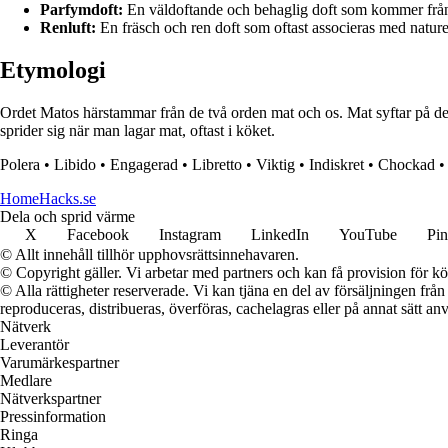
Parfymdoft:
En väldoftande och behaglig doft som kommer från 
Renluft:
En fräsch och ren doft som oftast associeras med naturen
Etymologi
Ordet Matos härstammar från de två orden mat och os. Mat syftar på den
sprider sig när man lagar mat, oftast i köket.
Polera
•
Libido
•
Engagerad
•
Libretto
•
Viktig
•
Indiskret
•
Chockad
HomeHacks.se
Dela och sprid värme
X
Facebook
Instagram
LinkedIn
YouTube
Pin
© Allt innehåll tillhör upphovsrättsinnehavaren.
© Copyright gäller. Vi arbetar med partners och kan få provision för
© Alla rättigheter reserverade. Vi kan tjäna en del av försäljningen frå
reproduceras, distribueras, överföras, cachelagras eller på annat sätt anv
Nätverk
Leverantör
Varumärkespartner
Medlare
Nätverkspartner
Pressinformation
Ringa