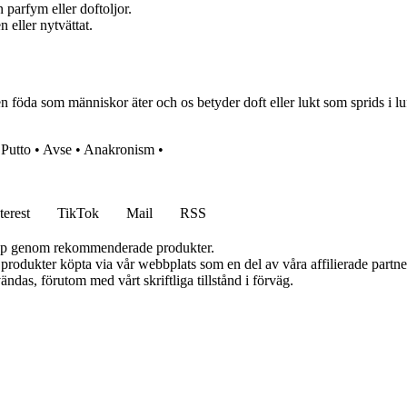
parfym eller doftoljor.
 eller nytvättat.
 föda som människor äter och os betyder doft eller lukt som sprids i l
•
Putto
•
Avse
•
Anakronism
•
terest
TikTok
Mail
RSS
 köp genom rekommenderade produkter.
n produkter köpta via vår webbplats som en del av våra affilierade partn
ändas, förutom med vårt skriftliga tillstånd i förväg.