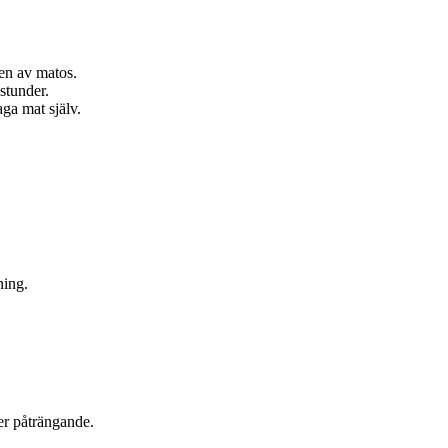
ten av matos.
stunder.
aga mat själv.
ning.
ler påträngande.