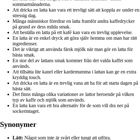
sommarmånaderna.
Att dricka en latta kan vara ett trevligt sätt att koppla av under en
stressig dag.
Många människor föredrar en latta framför andra kaffedrycker
på grund av dess milda smak.
Att beställa en latta på ett kafé kan vara en trevlig upplevelse.
En latta är en enkel dryck att göra själv hemma om man har rätt
ingredienser.
Det är viktigt att använda färsk mjölk när man gör en latta för
bästa smak.
En stor del av lattans smak kommer från det valda kaffet som
används.
Att tillsätta lite kanel eller kardemumma i lattan kan ge en extra
kryddig touch.
Att dricka en latta är en trevlig vana att ha för att starta dagen på
bästa sätt.
Det finns många olika variationer av lattor beroende på vilken
typ av kaffe och mjölk som används.
En latta kan vara ett bra alternativ för de som vill dra ner på
sockerintaget.
Synonymer
Lätt:
Något som inte är svårt eller tungt att utföra.