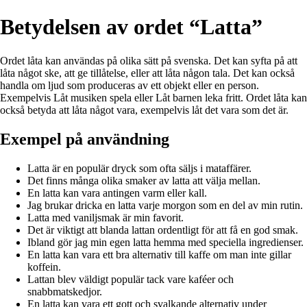
Betydelsen av ordet “Latta”
Ordet låta kan användas på olika sätt på svenska. Det kan syfta på att
låta något ske, att ge tillåtelse, eller att låta någon tala. Det kan också
handla om ljud som produceras av ett objekt eller en person.
Exempelvis Låt musiken spela eller Låt barnen leka fritt. Ordet låta kan
också betyda att låta något vara, exempelvis låt det vara som det är.
Exempel på användning
Latta är en populär dryck som ofta säljs i mataffärer.
Det finns många olika smaker av latta att välja mellan.
En latta kan vara antingen varm eller kall.
Jag brukar dricka en latta varje morgon som en del av min rutin.
Latta med vaniljsmak är min favorit.
Det är viktigt att blanda lattan ordentligt för att få en god smak.
Ibland gör jag min egen latta hemma med speciella ingredienser.
En latta kan vara ett bra alternativ till kaffe om man inte gillar
koffein.
Lattan blev väldigt populär tack vare kaféer och
snabbmatskedjor.
En latta kan vara ett gott och svalkande alternativ under