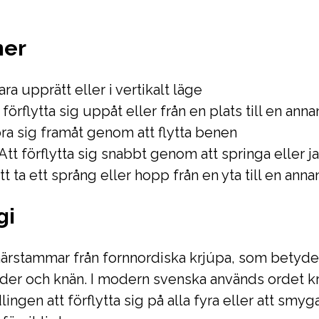
mer
ara upprätt eller i vertikalt läge
 förflytta sig uppåt eller från en plats till en anna
öra sig framåt genom att flytta benen
Att förflytta sig snabbt genom att springa eller j
t ta ett språng eller hopp från en yta till en anna
gi
ärstammar från fornnordiska krjúpa, som betyder 
der och knän. I modern svenska används ordet kr
ingen att förflytta sig på alla fyra eller att smyg