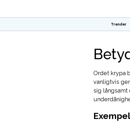
Trender
Betyd
Ordet krypa be
vanligtvis ge
sig långsamt o
underdånighe
Exempel