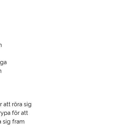
n
aga
n
att röra sig
ypa för att
a sig fram