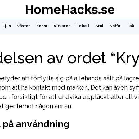
HomeHacks.se
Ljus
Växter
Konst
Vitvaror
Tabell
Stol
Soffa
Tak
elsen av ordet “Kr
tyder att förflytta sig på allehanda sätt på lägre
nom att ha kontakt med marken. Det kan även syft
ch försiktigt för att undvika upptäckt eller att v
t gentemot någon annan.
 på användning