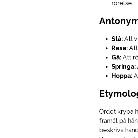
rörelse.
Antony
Stå:
Att v
Resa:
Att
Gå:
Att r
Springa:
Hoppa:
At
Etymolo
Ordet krypa h
framåt på hän
beskriva handl