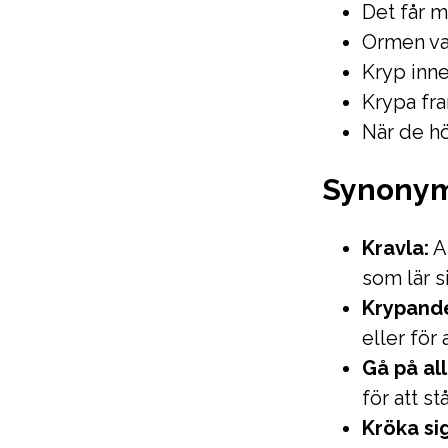
Det får m
Ormen val
Kryp inne 
Krypa fr
När de hö
Synony
Kravla:
At
som lär s
Krypand
eller för
Gå på all
för att s
Kröka sig