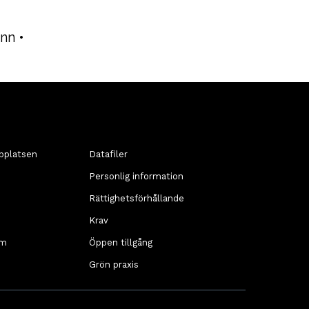
nn
•
bplatsen
Datafiler
Personlig information
Rättighetsförhållande
Krav
öm
Öppen tillgång
Grön praxis