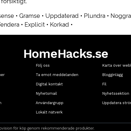
försiktigt.
sense
•
Gramse
•
Uppdaterad
•
Plundra
•
Noggra
endera
•
Explicit
•
Korkad
•
HomeHacks.se
Följ oss
Karta över web
ner
Ta emot meddelanden
Blogginlägg
Digital kontakt
Fil
Nyhetsmail
Nyhetssektion
n
Användargrupp
Uppdatera str
Lokalt nätverk
 provision för köp genom rekommenderade produkter.