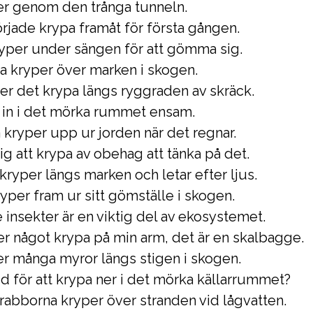
er genom den trånga tunneln.
rjade krypa framåt för första gången.
ryper under sängen för att gömma sig.
a kryper över marken i skogen.
er det krypa längs ryggraden av skräck.
e in i det mörka rummet ensam.
kryper upp ur jorden när det regnar.
ig att krypa av obehag att tänka på det.
kryper längs marken och letar efter ljus.
per fram ur sitt gömställe i skogen.
insekter är en viktig del av ekosystemet.
r något krypa på min arm, det är en skalbagge.
er många myror längs stigen i skogen.
d för att krypa ner i det mörka källarrummet?
abborna kryper över stranden vid lågvatten.