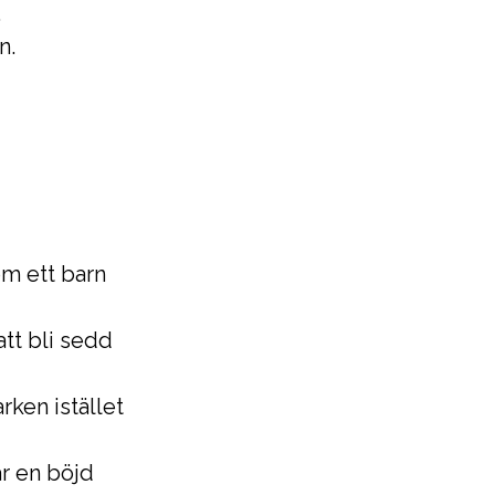
.
n.
om ett barn
att bli sedd
rken istället
ar en böjd