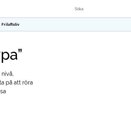
Friluftsliv
ypa”
 nivå,
a på att röra
isa