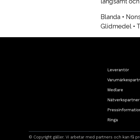
långsamt och 
Blanda
•
Non
Glidmedel
•
T
Leverantör
Varumärkespart
Medlare
Nätverkspartner
Pressinformatio
Ringa
© Copyright gäller. Vi arbetar med partners och kan få