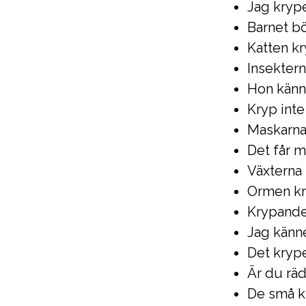
Jag kryp
Barnet bö
Katten k
Insektern
Hon känn
Kryp int
Maskarna 
Det får m
Växterna 
Ormen kry
Krypande 
Jag känne
Det kryp
Är du räd
De små kr