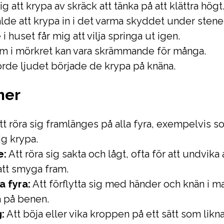
ig att krypa av skräck att tänka på att klättra högt
de att krypa in i det varma skyddet under stene
i huset får mig att vilja springa ut igen.
am i mörkret kan vara skrämmande för många.
rde ljudet började de krypa på knäna.
mer
t röra sig framlänges på alla fyra, exempelvis s
ig krypa.
e:
Att röra sig sakta och lågt, ofta för att undvika 
 att smyga fram.
a fyra:
Att förflytta sig med händer och knän i ma
tå på benen.
:
Att böja eller vika kroppen på ett sätt som likn