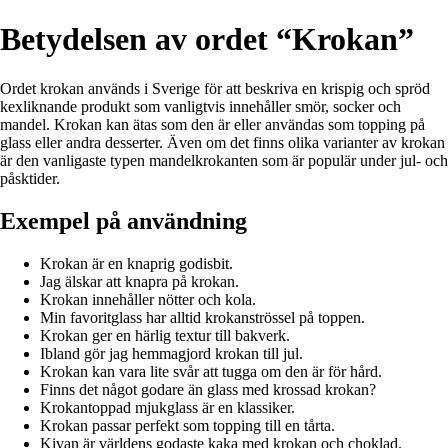
Betydelsen av ordet “Krokan”
Ordet krokan används i Sverige för att beskriva en krispig och spröd
kexliknande produkt som vanligtvis innehåller smör, socker och
mandel. Krokan kan ätas som den är eller användas som topping på
glass eller andra desserter. Även om det finns olika varianter av krokan
är den vanligaste typen mandelkrokanten som är populär under jul- och
påsktider.
Exempel på användning
Krokan är en knaprig godisbit.
Jag älskar att knapra på krokan.
Krokan innehåller nötter och kola.
Min favoritglass har alltid krokanströssel på toppen.
Krokan ger en härlig textur till bakverk.
Ibland gör jag hemmagjord krokan till jul.
Krokan kan vara lite svår att tugga om den är för hård.
Finns det något godare än glass med krossad krokan?
Krokantoppad mjukglass är en klassiker.
Krokan passar perfekt som topping till en tårta.
Kivan är världens godaste kaka med krokan och choklad.