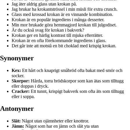
Jag äter aldrig glass utan krokan på.
Jag brukar ha krokantströssel i min müsli för extra crunch.
Glass med krossad krokan är en vinnande kombination.
Krokan är en populär ingrediens i många desserter.
Min mor brukade göra hemmagjord krokan till julgodiset.
Är du också svag för krokan i bakverk?
Krokan ger en härlig kontrast till mjuka efterrätter.
Krokan är en ofta förekommande ingrediens i glass.
Det går inte att motstå en bit choklad med krispig krokan.
Synonymer
Kex:
Ett hårt och knaprigt småbröd ofta bakat med smör och
socker.
Skorpor:
Hårda, torra brödskorpor som kan ätas som tilltugg
eller doppas i dryck.
Cracker:
Ett tunnt, krispigt bakverk som ofta äts som tilltugg
eller i soppa.
Antonymer
Slät:
Något utan ojämnheter eller knottror.
Jämn:
Något som har en jämn och slät yta utan