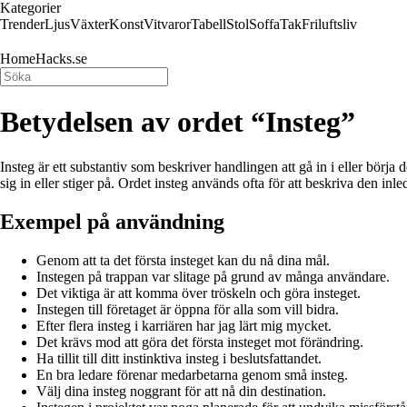
Kategorier
Trender
Ljus
Växter
Konst
Vitvaror
Tabell
Stol
Soffa
Tak
Friluftsliv
HomeHacks.se
Betydelsen av ordet “Insteg”
Insteg är ett substantiv som beskriver handlingen att gå in i eller börja
sig in eller stiger på. Ordet insteg används ofta för att beskriva den inl
Exempel på användning
Genom att ta det första insteget kan du nå dina mål.
Instegen på trappan var slitage på grund av många användare.
Det viktiga är att komma över tröskeln och göra insteget.
Instegen till företaget är öppna för alla som vill bidra.
Efter flera insteg i karriären har jag lärt mig mycket.
Det krävs mod att göra det första insteget mot förändring.
Ha tillit till ditt instinktiva insteg i beslutsfattandet.
En bra ledare förenar medarbetarna genom små insteg.
Välj dina insteg noggrant för att nå din destination.