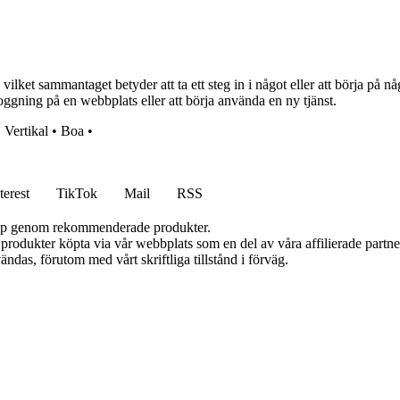
vilket sammantaget betyder att ta ett steg in i något eller att börja på nå
nloggning på en webbplats eller att börja använda en ny tjänst.
•
Vertikal
•
Boa
•
terest
TikTok
Mail
RSS
 köp genom rekommenderade produkter.
n produkter köpta via vår webbplats som en del av våra affilierade partn
ändas, förutom med vårt skriftliga tillstånd i förväg.