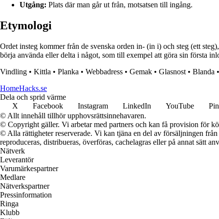
Utgång:
Plats där man går ut från, motsatsen till ingång.
Etymologi
Ordet insteg kommer från de svenska orden in- (in i) och steg (ett steg), 
börja använda eller delta i något, som till exempel att göra sin första i
Vindling
•
Kittla
•
Planka
•
Webbadress
•
Gemak
•
Glasnost
•
Blanda
HomeHacks.se
Dela och sprid värme
X
Facebook
Instagram
LinkedIn
YouTube
Pin
© Allt innehåll tillhör upphovsrättsinnehavaren.
© Copyright gäller. Vi arbetar med partners och kan få provision för
© Alla rättigheter reserverade. Vi kan tjäna en del av försäljningen frå
reproduceras, distribueras, överföras, cachelagras eller på annat sätt anv
Nätverk
Leverantör
Varumärkespartner
Medlare
Nätverkspartner
Pressinformation
Ringa
Klubb