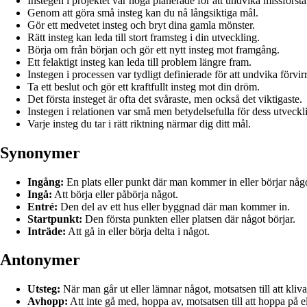
Instegen i projektet var noga planerade för att undvika missförst
Genom att göra små insteg kan du nå långsiktiga mål.
Gör ett medvetet insteg och bryt dina gamla mönster.
Rätt insteg kan leda till stort framsteg i din utveckling.
Börja om från början och gör ett nytt insteg mot framgång.
Ett felaktigt insteg kan leda till problem längre fram.
Instegen i processen var tydligt definierade för att undvika förvir
Ta ett beslut och gör ett kraftfullt insteg mot din dröm.
Det första insteget är ofta det svåraste, men också det viktigaste.
Instegen i relationen var små men betydelsefulla för dess utveckl
Varje insteg du tar i rätt riktning närmar dig ditt mål.
Synonymer
Ingång:
En plats eller punkt där man kommer in eller börjar någ
Ingå:
Att börja eller påbörja något.
Entré:
Den del av ett hus eller byggnad där man kommer in.
Startpunkt:
Den första punkten eller platsen där något börjar.
Inträde:
Att gå in eller börja delta i något.
Antonymer
Utsteg:
När man går ut eller lämnar något, motsatsen till att kliva
Avhopp:
Att inte gå med, hoppa av, motsatsen till att hoppa på el