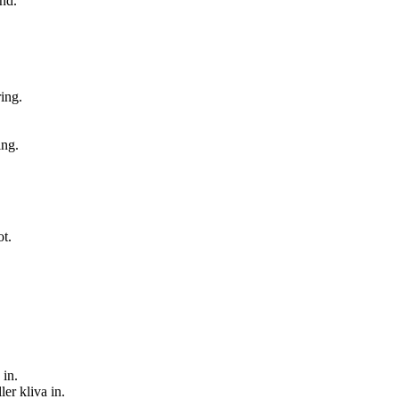
ånd.
ring.
ing.
ot.
 in.
ler kliva in.