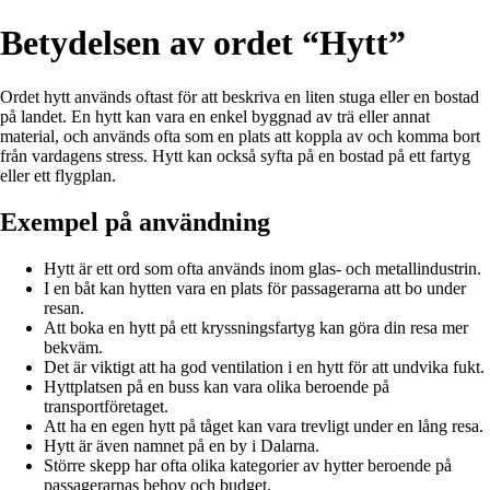
Betydelsen av ordet “Hytt”
Ordet hytt används oftast för att beskriva en liten stuga eller en bostad
på landet. En hytt kan vara en enkel byggnad av trä eller annat
material, och används ofta som en plats att koppla av och komma bort
från vardagens stress. Hytt kan också syfta på en bostad på ett fartyg
eller ett flygplan.
Exempel på användning
Hytt är ett ord som ofta används inom glas- och metallindustrin.
I en båt kan hytten vara en plats för passagerarna att bo under
resan.
Att boka en hytt på ett kryssningsfartyg kan göra din resa mer
bekväm.
Det är viktigt att ha god ventilation i en hytt för att undvika fukt.
Hyttplatsen på en buss kan vara olika beroende på
transportföretaget.
Att ha en egen hytt på tåget kan vara trevligt under en lång resa.
Hytt är även namnet på en by i Dalarna.
Större skepp har ofta olika kategorier av hytter beroende på
passagerarnas behov och budget.