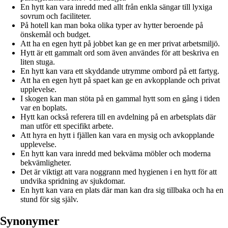
En hytt kan vara inredd med allt från enkla sängar till lyxiga
sovrum och faciliteter.
På hotell kan man boka olika typer av hytter beroende på
önskemål och budget.
Att ha en egen hytt på jobbet kan ge en mer privat arbetsmiljö.
Hytt är ett gammalt ord som även användes för att beskriva en
liten stuga.
En hytt kan vara ett skyddande utrymme ombord på ett fartyg.
Att ha en egen hytt på spaet kan ge en avkopplande och privat
upplevelse.
I skogen kan man stöta på en gammal hytt som en gång i tiden
var en boplats.
Hytt kan också referera till en avdelning på en arbetsplats där
man utför ett specifikt arbete.
Att hyra en hytt i fjällen kan vara en mysig och avkopplande
upplevelse.
En hytt kan vara inredd med bekväma möbler och moderna
bekvämligheter.
Det är viktigt att vara noggrann med hygienen i en hytt för att
undvika spridning av sjukdomar.
En hytt kan vara en plats där man kan dra sig tillbaka och ha en
stund för sig själv.
Synonymer