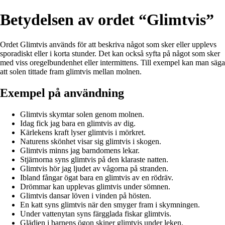
Betydelsen av ordet “Glimtvis”
Ordet Glimtvis används för att beskriva något som sker eller upplevs
sporadiskt eller i korta stunder. Det kan också syfta på något som sker
med viss oregelbundenhet eller intermittens. Till exempel kan man säga
att solen tittade fram glimtvis mellan molnen.
Exempel på användning
Glimtvis skymtar solen genom molnen.
Idag fick jag bara en glimtvis av dig.
Kärlekens kraft lyser glimtvis i mörkret.
Naturens skönhet visar sig glimtvis i skogen.
Glimtvis minns jag barndomens lekar.
Stjärnorna syns glimtvis på den klaraste natten.
Glimtvis hör jag ljudet av vågorna på stranden.
Ibland fångar ögat bara en glimtvis av en rödräv.
Drömmar kan upplevas glimtvis under sömnen.
Glimtvis dansar löven i vinden på hösten.
En katt syns glimtvis när den smyger fram i skymningen.
Under vattenytan syns färgglada fiskar glimtvis.
Glädjen i barnens ögon skiner glimtvis under leken.