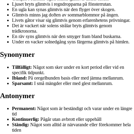
Ljuset bryts glimtvis i regndropparna på fönsterrutan.
En ugla kan synas glimtvis när den flyger över skogen.
Glimtvis minns jag doften av sommarblommor på ängen.
Livets gåtor visar sig glimtvis genom erfarenhetens prövningar.
Det är vackert när solens strålar bryts glimtvis genom
trädkronorna.
En räv syns glimtvis när den smyger fram bland buskarna.
Under en vacker solnedgång syns färgerna glimtvis på himlen.
Synonymer
Tillfälligt:
Något som sker under en kort period eller vid en
specifik tidpunkt.
Ibland:
På oregelbunden basis eller med jämna mellanrum.
Sparsamt:
I små mängder eller med glest mellanrum.
Antonymer
Permanent:
Något som är beständigt och varar under en längre
tid
Kontinuerlig:
Pågår utan avbrott eller uppehåll
Ständig:
Något som alltid är närvarande eller förekommer hela
tiden