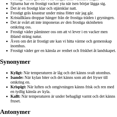
Sjöarna har en frostigt vacker yta när isen börjar lägga sig.
Det är en frostigt klar och stjärnklar natt.
Frostigt gräs knastrar under mina fötter när jag går.
Kristallklara droppar hänger från de frostiga träden i gryningen.
Det är svårt att inte imponeras av den frostiga skönheten
omkring oss.
Frostigt väder påminner oss om att vi lever i en vacker men
ibland sträng natur.
Även om det är frostigt ute kan vi hitta värme och gemenskap
inomhus.
Frostigt väder ger en känsla av renhet och friskhet åt landskapet.
Synonymer
Kyligt:
När temperaturen är låg och det känns svalt utomhus.
Isande:
När kylan biter och det känns som att det fryser till
omkring en.
Krispigt:
När luften och omgivningen känns frisk och ren med
en tydlig känsla av kyla.
Kallt:
När temperaturen är under behagligt varmt och det känns
fruset.
Antonymer