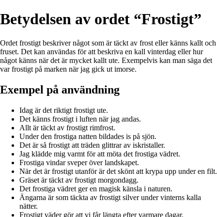
Betydelsen av ordet “Frostigt”
Ordet frostigt beskriver något som är täckt av frost eller känns kallt och
fruset. Det kan användas för att beskriva en kall vinterdag eller hur
något känns när det är mycket kallt ute. Exempelvis kan man säga det
var frostigt på marken när jag gick ut imorse.
Exempel på användning
Idag är det riktigt frostigt ute.
Det känns frostigt i luften när jag andas.
Allt är täckt av frostigt rimfrost.
Under den frostiga natten bildades is på sjön.
Det är så frostigt att träden glittrar av iskristaller.
Jag klädde mig varmt för att möta det frostiga vädret.
Frostiga vindar sveper över landskapet.
När det är frostigt utanför är det skönt att krypa upp under en filt.
Gräset är täckt av frostigt morgondagg.
Det frostiga vädret ger en magisk känsla i naturen.
Ängarna är som täckta av frostigt silver under vinterns kalla
nätter.
Frostigt väder gör att vi får längta efter varmare dagar.