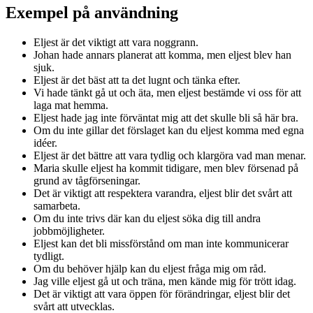
Exempel på användning
Eljest är det viktigt att vara noggrann.
Johan hade annars planerat att komma, men eljest blev han
sjuk.
Eljest är det bäst att ta det lugnt och tänka efter.
Vi hade tänkt gå ut och äta, men eljest bestämde vi oss för att
laga mat hemma.
Eljest hade jag inte förväntat mig att det skulle bli så här bra.
Om du inte gillar det förslaget kan du eljest komma med egna
idéer.
Eljest är det bättre att vara tydlig och klargöra vad man menar.
Maria skulle eljest ha kommit tidigare, men blev försenad på
grund av tågförseningar.
Det är viktigt att respektera varandra, eljest blir det svårt att
samarbeta.
Om du inte trivs där kan du eljest söka dig till andra
jobbmöjligheter.
Eljest kan det bli missförstånd om man inte kommunicerar
tydligt.
Om du behöver hjälp kan du eljest fråga mig om råd.
Jag ville eljest gå ut och träna, men kände mig för trött idag.
Det är viktigt att vara öppen för förändringar, eljest blir det
svårt att utvecklas.