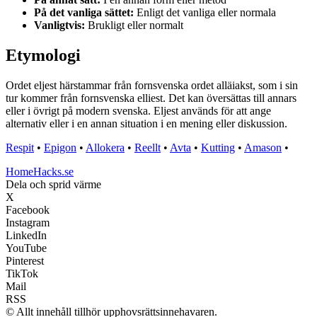
På det vanliga sättet:
Enligt det vanliga eller normala
Vanligtvis:
Brukligt eller normalt
Etymologi
Ordet eljest härstammar från fornsvenska ordet alläiakst, som i sin
tur kommer från fornsvenska elliest. Det kan översättas till annars
eller i övrigt på modern svenska. Eljest används för att ange
alternativ eller i en annan situation i en mening eller diskussion.
Respit
•
Epigon
•
Allokera
•
Reellt
•
Avta
•
Kutting
•
Amason
•
HomeHacks.se
Dela och sprid värme
X
Facebook
Instagram
LinkedIn
YouTube
Pinterest
TikTok
Mail
RSS
© Allt innehåll tillhör upphovsrättsinnehavaren.