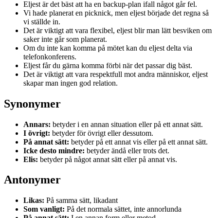
Eljest är det bäst att ha en backup-plan ifall något går fel.
Vi hade planerat en picknick, men eljest började det regna så
vi ställde in.
Det är viktigt att vara flexibel, eljest blir man lätt besviken om
saker inte går som planerat.
Om du inte kan komma på mötet kan du eljest delta via
telefonkonferens.
Eljest får du gärna komma förbi när det passar dig bäst.
Det är viktigt att vara respektfull mot andra människor, eljest
skapar man ingen god relation.
Synonymer
Annars:
betyder i en annan situation eller på ett annat sätt.
I övrigt:
betyder för övrigt eller dessutom.
På annat sätt:
betyder på ett annat vis eller på ett annat sätt.
Icke desto mindre:
betyder ändå eller trots det.
Elis:
betyder på något annat sätt eller på annat vis.
Antonymer
Likas:
På samma sätt, likadant
Som vanligt:
På det normala sättet, inte annorlunda
På annat sätt:
I en annan form eller metod