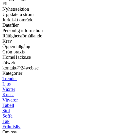
Fil
Nyhetssektion
Uppdatera ström
Juridiskt område
Datafiler
Personlig information
Rättighetsförhållande
Krav
Öppen tillgång
Grön praxis
HomeHacks.se
24web
kontakt@24web.se
Kategorier
Trender
Ljus
Växter
Konst
Vitvaror
Tabell
Stol
Soffa
Tak
Friluftsliv
Om oss