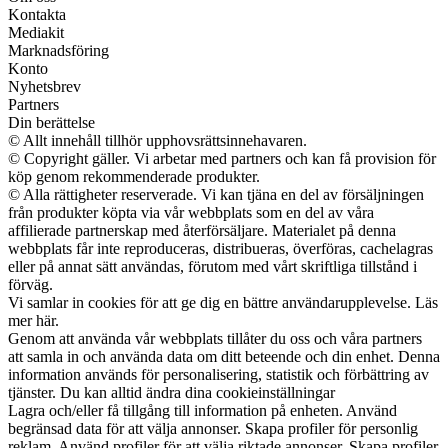
Kontakta
Mediakit
Marknadsföring
Konto
Nyhetsbrev
Partners
Din berättelse
© Allt innehåll tillhör upphovsrättsinnehavaren.
© Copyright gäller. Vi arbetar med partners och kan få provision för
köp genom rekommenderade produkter.
© Alla rättigheter reserverade. Vi kan tjäna en del av försäljningen
från produkter köpta via vår webbplats som en del av våra
affilierade partnerskap med återförsäljare. Materialet på denna
webbplats får inte reproduceras, distribueras, överföras, cachelagras
eller på annat sätt användas, förutom med vårt skriftliga tillstånd i
förväg.
Vi samlar in cookies för att ge dig en bättre användarupplevelse. Läs
mer här.
Genom att använda vår webbplats tillåter du oss och våra partners
att samla in och använda data om ditt beteende och din enhet. Denna
information används för personalisering, statistik och förbättring av
tjänster. Du kan alltid ändra dina cookieinställningar
Lagra och/eller få tillgång till information på enheten. Använd
begränsad data för att välja annonser. Skapa profiler för personlig
reklam. Använd profiler för att välja riktade annonser. Skapa profiler