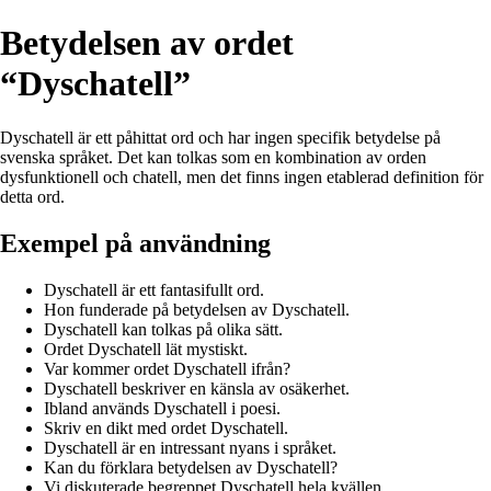
Betydelsen av ordet
“Dyschatell”
Dyschatell är ett påhittat ord och har ingen specifik betydelse på
svenska språket. Det kan tolkas som en kombination av orden
dysfunktionell och chatell, men det finns ingen etablerad definition för
detta ord.
Exempel på användning
Dyschatell är ett fantasifullt ord.
Hon funderade på betydelsen av Dyschatell.
Dyschatell kan tolkas på olika sätt.
Ordet Dyschatell lät mystiskt.
Var kommer ordet Dyschatell ifrån?
Dyschatell beskriver en känsla av osäkerhet.
Ibland används Dyschatell i poesi.
Skriv en dikt med ordet Dyschatell.
Dyschatell är en intressant nyans i språket.
Kan du förklara betydelsen av Dyschatell?
Vi diskuterade begreppet Dyschatell hela kvällen.