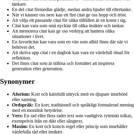
tänkare.
En del citat förmedlar glädje, medan andra bjuder till eftertanke.
När vi känner oss nere kan ett fint citat ge oss hopp och tröst.
Att välja ett passande citat för olika tillfällen är en konst i sig.
Citat kan vara som små nycklar till olika insikter och tankar.
Att memorera citat kan ge oss verktyg att hantera olika
situationer i livet.
En favoritcitat kan vara som en vän som alltid finns där när vi
behöver det.
Att skriva upp citat i en dagbok kan vara en värdefull ritual för
reflektion.
Det finns citat som är tidlösa och fortsätter att inspirera
generation efter generation.
Synonymer
Aforism:
Kort och kärnfullt uttryck med en djupare innebörd
eller sanning.
Ordspråk:
En kort, traditionell och språkligt formulerad mening
med en moralisk betydelse.
Vers:
En rad eller flera rader text som vanligtvis rytmiskt tolkas,
exempelvis från en dikt eller sångtext.
Maxim:
En kort och koncis regel eller princip som innehåller
värdefulla råd eller insikter.