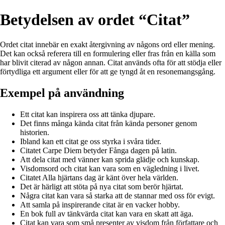
Betydelsen av ordet “Citat”
Ordet citat innebär en exakt återgivning av någons ord eller mening.
Det kan också referera till en formulering eller fras från en källa som
har blivit citerad av någon annan. Citat används ofta för att stödja eller
förtydliga ett argument eller för att ge tyngd åt en resonemangsgång.
Exempel på användning
Ett citat kan inspirera oss att tänka djupare.
Det finns många kända citat från kända personer genom
historien.
Ibland kan ett citat ge oss styrka i svåra tider.
Citatet Carpe Diem betyder Fånga dagen på latin.
Att dela citat med vänner kan sprida glädje och kunskap.
Visdomsord och citat kan vara som en vägledning i livet.
Citatet Alla hjärtans dag är känt över hela världen.
Det är härligt att stöta på nya citat som berör hjärtat.
Några citat kan vara så starka att de stannar med oss för evigt.
Att samla på inspirerande citat är en vacker hobby.
En bok full av tänkvärda citat kan vara en skatt att äga.
Citat kan vara som små presenter av visdom från författare och