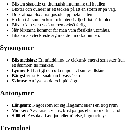
Blixten skapade en dramatisk inramning till kvällen.
Blixtar och dunder är ett tecken på att en storm är på väg.
De kraftiga blixtarna ljusade upp hela natten.
En blixt är som en kort och intensiv ljusblixt på himlen.
Blixtar kan vara vackra men också farliga.
När blixtarna kommer får man vara försiktig utomhus.
Blixtarna avtecknade sig mot den mörka himlen.
Synonymer
Blixtnedslag:
En urladdning av elektrisk energi som sker från
ett åskmoln till marken.
Lynne:
Ett hastigt och ofta impulsivt sinnestillstånd.
Bångstreck:
En snabb och vass åska.
Skimra:
Att lysa starkt och plötsligt.
Antonymer
Långsam:
Något som rör sig långsamt eller i en trög rytm
Mörker:
Avsaknad av ljus, brist på ljus eller mörkt tillstånd
Stillhet:
Avsaknad av ljud eller rörelse, lugn och tyst
Etymologi