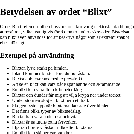
Betydelsen av ordet “Blixt”
Ordet Blixt refererar till en ljusstark och kortvarig elektrisk urladdning i
atmosfären, vilket vanligtvis förekommer under åskoväder. Bisvrdsat
kan blixt även användas för att beskriva något som är extremt snabbt
eller plötsligt.
Exempel på användning
Blixten lyste starkt på himlen.
Ibland kommer blixten före du hör åskan.
Blixtsnabb leverans med expressfrakt.
Att se en blixt kan vara både spännande och skrämmande.
En blixt kan vara flera kilometer lång.
Blixtar och dunder får mig att vilja krypa ner under täcket.
Under stormen slog en blixt ner i ett träd.
Skogen lyste upp när blixtarna dansade över himlen.
Det finns olika typer av blixtnedslag.
Blixtar kan vara både rosa och vita.
Blixtar är naturens egna fyrverkeri.
I fjärran hörde vi åskan rulla efter blixtarna.
En blixt kan slå ner var som helst.