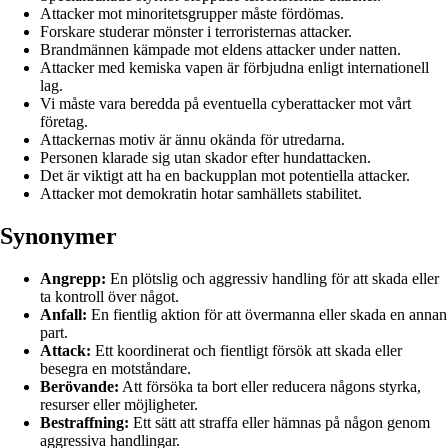
Attacker mot minoritetsgrupper måste fördömas.
Forskare studerar mönster i terroristernas attacker.
Brandmännen kämpade mot eldens attacker under natten.
Attacker med kemiska vapen är förbjudna enligt internationell
lag.
Vi måste vara beredda på eventuella cyberattacker mot vårt
företag.
Attackernas motiv är ännu okända för utredarna.
Personen klarade sig utan skador efter hundattacken.
Det är viktigt att ha en backupplan mot potentiella attacker.
Attacker mot demokratin hotar samhällets stabilitet.
Synonymer
Angrepp:
En plötslig och aggressiv handling för att skada eller
ta kontroll över något.
Anfall:
En fientlig aktion för att övermanna eller skada en annan
part.
Attack:
Ett koordinerat och fientligt försök att skada eller
besegra en motståndare.
Berövande:
Att försöka ta bort eller reducera någons styrka,
resurser eller möjligheter.
Bestraffning:
Ett sätt att straffa eller hämnas på någon genom
aggressiva handlingar.