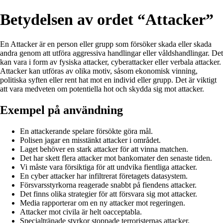
Betydelsen av ordet “Attacker”
En Attacker är en person eller grupp som försöker skada eller skada
andra genom att utföra aggressiva handlingar eller våldshandlingar. Det
kan vara i form av fysiska attacker, cyberattacker eller verbala attacker.
Attacker kan utföras av olika motiv, såsom ekonomisk vinning,
politiska syften eller rent hat mot en individ eller grupp. Det är viktigt
att vara medveten om potentiella hot och skydda sig mot attacker.
Exempel på användning
En attackerande spelare försökte göra mål.
Polisen jagar en misstänkt attacker i området.
Laget behöver en stark attacker för att vinna matchen.
Det har skett flera attacker mot bankomater den senaste tiden.
Vi måste vara försiktiga för att undvika fientliga attacker.
En cyber attacker har infiltrerat företagets datasystem.
Försvarsstyrkorna reagerade snabbt på fiendens attacker.
Det finns olika strategier för att försvara sig mot attacker.
Media rapporterar om en ny attacker mot regeringen.
Attacker mot civila är helt oacceptabla.
Specialtränade styrkor stoppade terroristernas attacker.