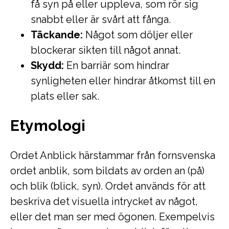
få syn på eller uppleva, som rör sig
snabbt eller är svårt att fånga.
Täckande:
Något som döljer eller
blockerar sikten till något annat.
Skydd:
En barriär som hindrar
synligheten eller hindrar åtkomst till en
plats eller sak.
Etymologi
Ordet Anblick härstammar från fornsvenska
ordet anblik, som bildats av orden an (på)
och blik (blick, syn). Ordet används för att
beskriva det visuella intrycket av något,
eller det man ser med ögonen. Exempelvis