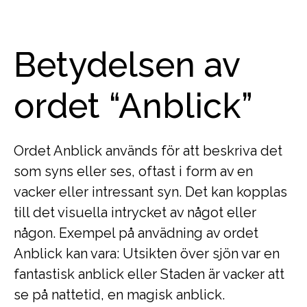
Betydelsen av
ordet “Anblick”
Ordet Anblick används för att beskriva det
som syns eller ses, oftast i form av en
vacker eller intressant syn. Det kan kopplas
till det visuella intrycket av något eller
någon. Exempel på anvädning av ordet
Anblick kan vara: Utsikten över sjön var en
fantastisk anblick eller Staden är vacker att
se på nattetid, en magisk anblick.